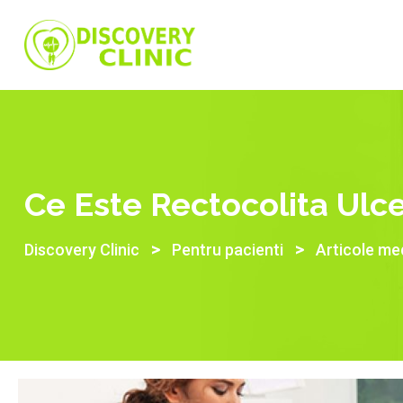
Ce Este Rectocolita Ul
>
>
Discovery Clinic
Pentru pacienti
Articole me