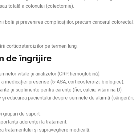
sau totală a colonului (colectomie).
i bolii și prevenirea complicațiilor, precum cancerul colorectal.
ării corticosteroizilor pe termen lung.
 de îngrijire
emnelor vitale și analizelor (CRP, hemoglobină).
 a medicației prescrise (5-ASA, corticosteroizi, biologice).
ante și suplimente pentru carențe (fier, calciu, vitamina D).
e și educarea pacientului despre semnele de alarmă (sângerări,
i grupuri de suport.
portanța aderenței la tratament.
rea tratamentului și supraveghere medicală.