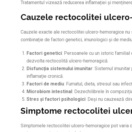
Tratamentul vizează reducerea inflamației și menținerea
Cauzele rectocolitei ulcer
Cauzele exacte ale rectocolitei ulcero-hemoragice nu s
combinație de factori genetici, imunologici și de mediu
Factori genetici
: Persoanele cu un istoric familial 
dezvolta rectocolită ulcero-hemoragică.
Disfuncția sistemului imunitar
: Sistemul imunitar
inflamație cronică.
Factori de mediu
: Fumatul, dieta, stresul sau inf
Microbiom intestinal
: Dezechilibrele în compoziția
Stres și factori psihologici
: Deși nu cauzează dir
Simptome rectocolitei ulc
Simptomele rectocolitei ulcero-hemoragice pot varia ca 