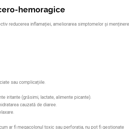
lcero-hemoragice
ectiv reducerea inflamației, ameliorarea simptomelor și menținer
ociate sau complicațiile.
e iritante (grăsimi, lactate, alimente picante).
idratarea cauzată de diaree.
elaxare.
cum ar fi megacolonul toxic sau perforația, nu pot fi gestionate