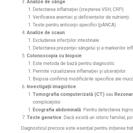
Analize de sânge
:
Detectarea inflamației (creșterea VSH, CRP).
Verificarea anemiei și deficiențelor de nutrienți.
Teste pentru anticorpi specifici (pANCA).
Analize de scaun
:
Excluderea infecțiilor intestinale.
Detectarea prezenței sângelui și a markerilor infl
Colonoscopia cu biopsie
:
Este metoda de bază pentru diagnostic.
Permite vizualizarea inflamației și ulcerațiilor.
Biopsia confirmă modificările specifice ale muc
Investigații imagistice
:
Tomografia computerizată (CT)
sau
Rezonan
complicațiilor.
Ecografia abdominală
: Pentru detectarea îngroș
Teste genetice
: Dacă există un istoric familial, p
Diagnosticul precoce este esențial pentru inițierea tra