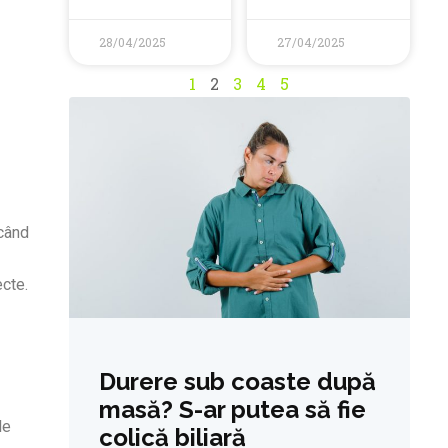
28/04/2025
27/04/2025
1
2
3
4
5
ocând
ecte.
Durere sub coaste după
masă? S-ar putea să fie
le
colică biliară