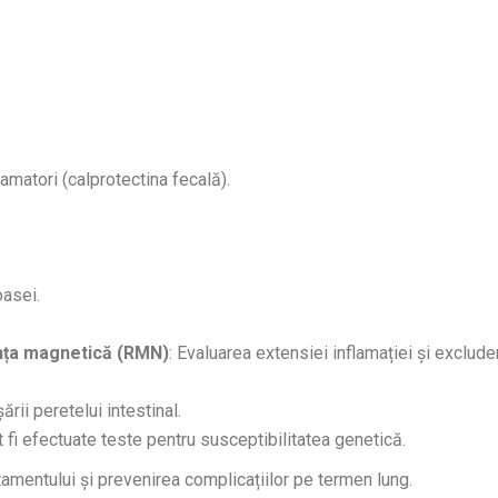
amatori (calprotectina fecală).
oasei.
ța magnetică (RMN)
: Evaluarea extensiei inflamației și exclude
ării peretelui intestinal.
ot fi efectuate teste pentru susceptibilitatea genetică.
tamentului și prevenirea complicațiilor pe termen lung.