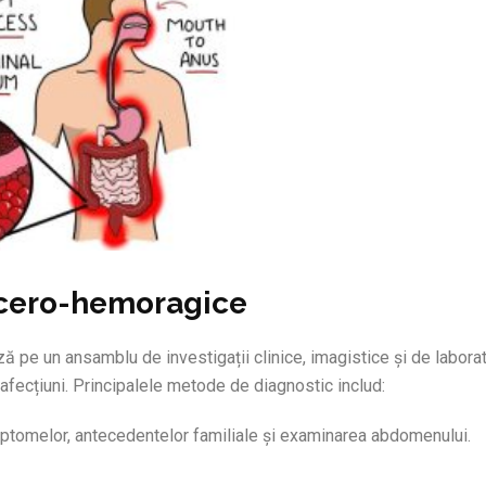
ulcero-hemoragice
 pe un ansamblu de investigații clinice, imagistice și de labora
 afecțiuni. Principalele metode de diagnostic includ:
mptomelor, antecedentelor familiale și examinarea abdomenului.