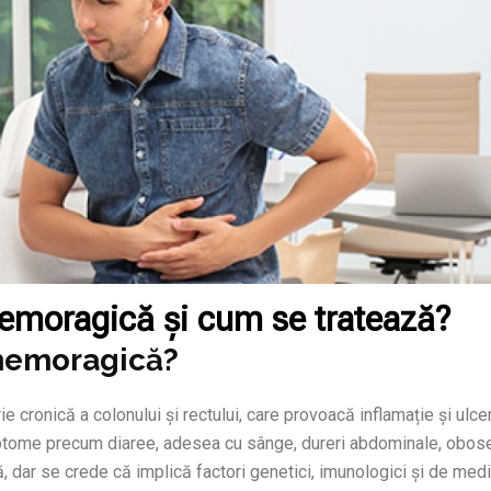
hemoragică și cum se tratează?
-hemoragică?
cronică a colonului și rectului, care provoacă inflamație și ulcer
imptome precum diaree, adesea cu sânge, dureri abdominale, obos
 dar se crede că implică factori genetici, imunologici și de medi