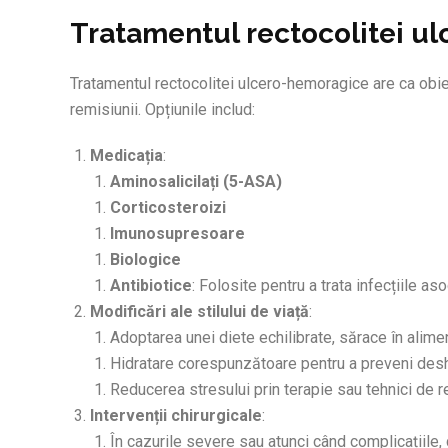
Tratamentul rectocolitei u
Tratamentul rectocolitei ulcero-hemoragice are ca obi
remisiunii. Opțiunile includ:
Medicația
:
Aminosalicilați (5-ASA)
Corticosteroizi
Imunosupresoare
Biologice
Antibiotice
: Folosite pentru a trata infecțiile as
Modificări ale stilului de viață
:
Adoptarea unei diete echilibrate, sărace în aliment
Hidratare corespunzătoare pentru a preveni desh
Reducerea stresului prin terapie sau tehnici de r
Intervenții chirurgicale
:
În cazurile severe sau atunci când complicațiile, 