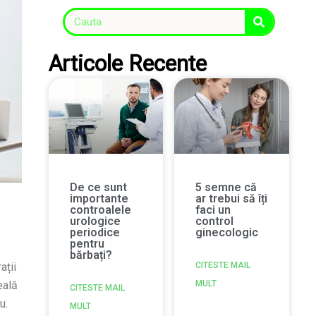
Articole Recente
De ce sunt
5 semne că
importante
ar trebui să îți
controalele
faci un
urologice
control
periodice
ginecologic
pentru
bărbați?
ații
CITESTE MAIL
eală
MULT
CITESTE MAIL
u.
MULT