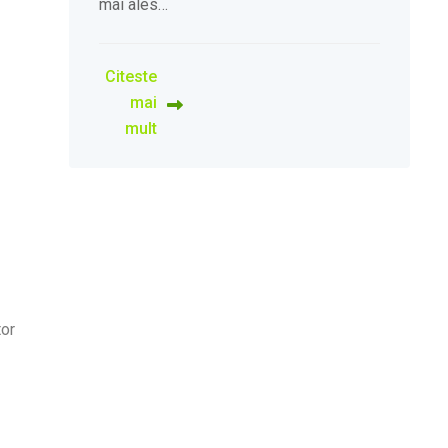
mai ales…
Citeste
mai
mult
tor