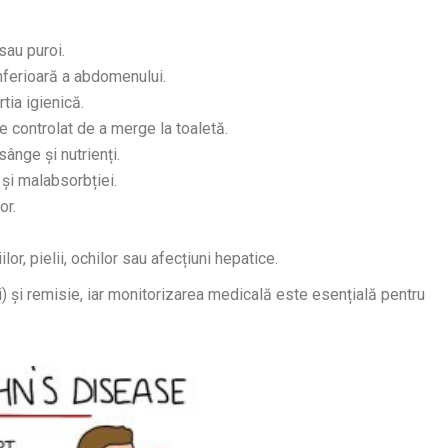
sau puroi.
inferioară a abdomenului.
tia igienică.
de controlat de a merge la toaletă.
ânge și nutrienți.
 și malabsorbției.
or.
țiilor, pielii, ochilor sau afecțiuni hepatice.
și remisie, iar monitorizarea medicală este esențială pentru