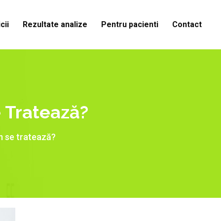
cii
Rezultate analize
Pentru pacienti
Contact
 Tratează?
m se tratează?