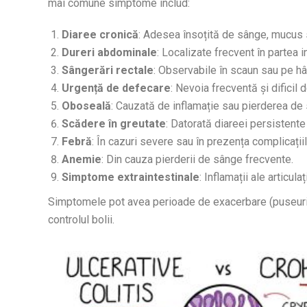
mai comune simptome includ:
Diaree cronică
: Adesea însoțită de sânge, mucus 
Dureri abdominale
: Localizate frecvent în partea 
Sângerări rectale
: Observabile în scaun sau pe hâr
Urgență de defecare
: Nevoia frecventă și dificil 
Oboseală
: Cauzată de inflamație sau pierderea de s
Scădere în greutate
: Datorată diareei persistente
Febră
: În cazuri severe sau în prezența complicațiil
Anemie
: Din cauza pierderii de sânge frecvente.
Simptome extraintestinale
: Inflamații ale articula
Simptomele pot avea perioade de exacerbare (puseuri) 
controlul bolii.