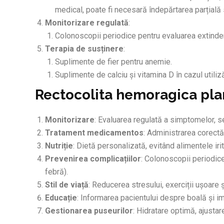
medical, poate fi necesară îndepărtarea parțială 
Monitorizare regulată
:
Colonoscopii periodice pentru evaluarea extinderi
Terapia de susținere
:
Suplimente de fier pentru anemie.
Suplimente de calciu și vitamina D în cazul utiliz
Rectocolita hemoragica plan
Monitorizare
: Evaluarea regulată a simptomelor, s
Tratament medicamentos
: Administrarea corectă
Nutriție
: Dietă personalizată, evitând alimentele irit
Prevenirea complicațiilor
: Colonoscopii periodic
febră).
Stil de viață
: Reducerea stresului, exerciții ușoare ș
Educație
: Informarea pacientului despre boală și im
Gestionarea puseurilor
: Hidratare optimă, ajusta