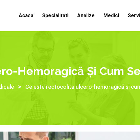
Acasa
Specialitati
Analize
Medici
Servi
cero-Hemoragică Și Cum Se
>
dicale
Ce este rectocolita ulcero-hemoragică și cu