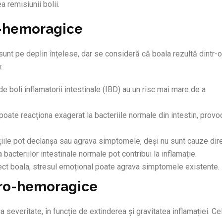
 remisiunii bolii.
o-hemoragice
unt pe deplin înțelese, dar se consideră că boala rezultă dintr-o
:
de boli inflamatorii intestinale (IBD) au un risc mai mare de a
 poate reacționa exagerat la bacteriile normale din intestin, prov
ecțiile pot declanșa sau agrava simptomele, deși nu sunt cauze dir
 bacteriilor intestinale normale pot contribui la inflamație.
ect boala, stresul emoțional poate agrava simptomele existente.
ero-hemoragice
severitate, în funcție de extinderea și gravitatea inflamației. Ce