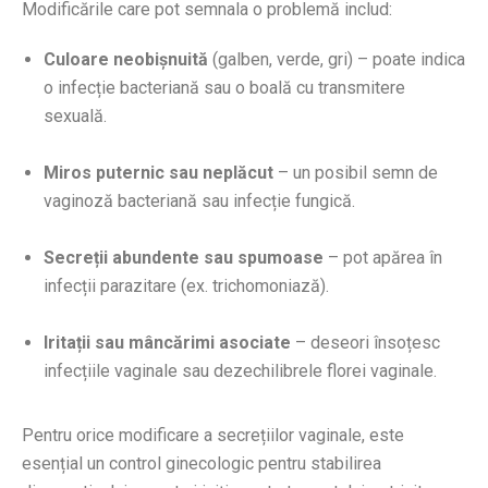
Modificările care pot semnala o problemă includ:
Culoare neobișnuită
(galben, verde, gri) – poate indica
o infecție bacteriană sau o boală cu transmitere
sexuală.
Miros puternic sau neplăcut
– un posibil semn de
vaginoză bacteriană sau infecție fungică.
Secreții abundente sau spumoase
– pot apărea în
infecții parazitare (ex. trichomoniază).
Iritații sau mâncărimi asociate
– deseori însoțesc
infecțiile vaginale sau dezechilibrele florei vaginale.
Pentru orice modificare a secrețiilor vaginale, este
esențial un control ginecologic pentru stabilirea