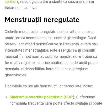
control
ginecologic pentru a identifica cauza și a primi
tratamentul adecvat.
Menstruații neregulate
Ciclurile menstruale neregulate sunt un alt semn care
poate indica necesitatea unui control ginecologic. Dacă
observi schimbări semnificative în frecvența, durata sau
intensitatea menstruațiilor, este esențial să îți consulti
medicul. În mod normal, ciclurile menstruale ar trebui să
fie relativ regulate, iar orice abatere considerabilă poate
semnala un dezechilibru hormonal sau o afecțiune
ginecologică.
Posibilele cauze ale menstruațiilor neregulate includ:
Sindromul ovarului polichistic (SOP
)
: O afecțiune
hormonală frecventă care poate afecta ovulația și poate