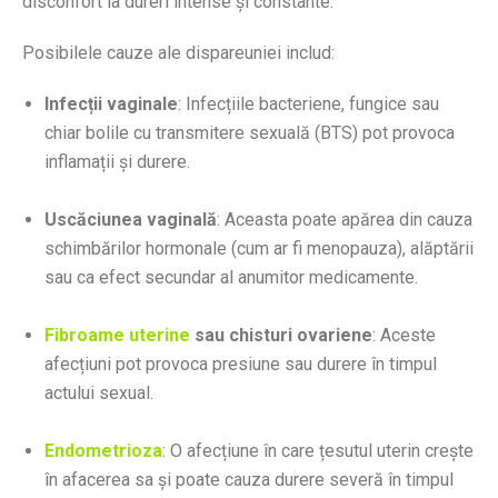
disconfort la dureri intense și constante.
Posibilele cauze ale dispareuniei includ:
Infecții vaginale
: Infecțiile bacteriene, fungice sau
chiar bolile cu transmitere sexuală (BTS) pot provoca
inflamații și durere.
Uscăciunea vaginală
: Aceasta poate apărea din cauza
schimbărilor hormonale (cum ar fi menopauza), alăptării
sau ca efect secundar al anumitor medicamente.
Fibroame uterine
sau chisturi ovariene
: Aceste
afecțiuni pot provoca presiune sau durere în timpul
actului sexual.
Endometrioza
: O afecțiune în care țesutul uterin crește
în afacerea sa și poate cauza durere severă în timpul