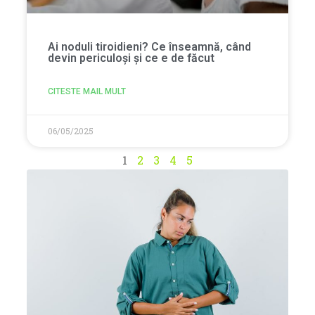
Ai noduli tiroidieni? Ce înseamnă, când
devin periculoși și ce e de făcut
CITESTE MAIL MULT
06/05/2025
1
2
3
4
5