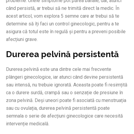
probleme. Unele simptome pot părea banale, dar, atunci
când persistă, ar trebui să ne trimită direct la medic. În
acest articol, vom explora 5 semne care ar trebui să te
determine să îți faci un control ginecologic, pentru a te
asigura că totul este în regulă și pentru a preveni posibile
afecțiuni grave.
Durerea pelvină persistentă
Durerea pelvină este una dintre cele mai frecvente
plângeri ginecologice, iar atunci când devine persistentă
sau intensă, nu trebuie ignorată. Aceasta poate fi resimțită
ca o durere surdă, crampă sau o senzație de presiune în
zona pelvină. Deși uneori poate fi asociată cu menstruația
sau cu ovulația, durerea pelvină persistentă poate
semnala o serie de afecțiuni ginecologice care necesită
intervenție medicală.