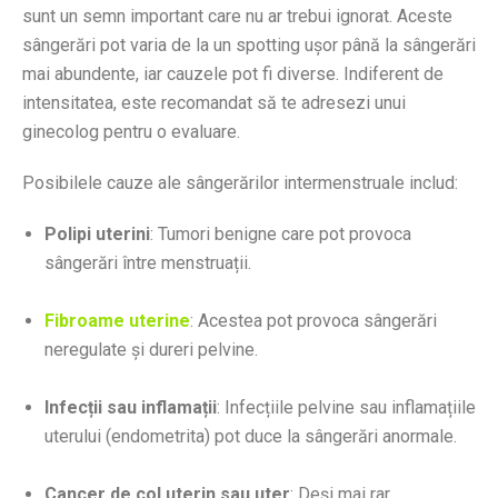
sunt un semn important care nu ar trebui ignorat. Aceste
sângerări pot varia de la un spotting ușor până la sângerări
mai abundente, iar cauzele pot fi diverse. Indiferent de
intensitatea, este recomandat să te adresezi unui
ginecolog pentru o evaluare.
Posibilele cauze ale sângerărilor intermenstruale includ:
Polipi uterini
: Tumori benigne care pot provoca
sângerări între menstruații.
Fibroame uterine
: Acestea pot provoca sângerări
neregulate și dureri pelvine.
Infecții sau inflamații
: Infecțiile pelvine sau inflamațiile
uterului (endometrita) pot duce la sângerări anormale.
Cancer de col uterin sau uter
: Deși mai rar,