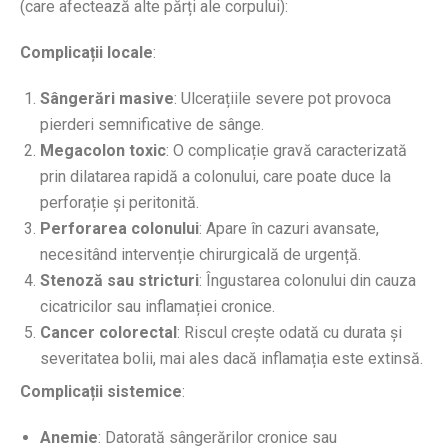
(care afectează alte părți ale corpului):
Complicații locale
:
Sângerări masive
: Ulcerațiile severe pot provoca
pierderi semnificative de sânge.
Megacolon toxic
: O complicație gravă caracterizată
prin dilatarea rapidă a colonului, care poate duce la
perforație și peritonită.
Perforarea colonului
: Apare în cazuri avansate,
necesitând intervenție chirurgicală de urgență.
Stenoză sau stricturi
: Îngustarea colonului din cauza
cicatricilor sau inflamației cronice.
Cancer colorectal
: Riscul crește odată cu durata și
severitatea bolii, mai ales dacă inflamația este extinsă.
Complicații sistemice
:
Anemie
: Datorată sângerărilor cronice sau