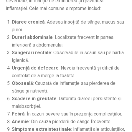
severitate, în funcție de extinderea și gravitatea
inflamației. Cele mai comune simptome includ:
Diaree cronică
: Adesea însoțită de sânge, mucus sau
puroi.
Dureri abdominale
: Localizate frecvent în partea
inferioară a abdomenului.
Sângerări rectale
: Observabile în scaun sau pe hârtia
igienică.
Urgență de defecare
: Nevoia frecventă și dificil de
controlat de a merge la toaletă.
Oboseală
: Cauzată de inflamație sau pierderea de
sânge și nutrienți.
Scădere în greutate
: Datorată diareei persistente și
malabsorbției.
Febră
: În cazuri severe sau în prezența complicațiilor.
Anemie
: Din cauza pierderii de sânge frecvente.
Simptome extraintestinale
: Inflamații ale articulațiilor,