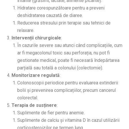
iritante (grăsimi, lactate, alimente picante).
Hidratare corespunzătoare pentru a preveni
deshidratarea cauzată de diaree.
Reducerea stresului prin terapie sau tehnici de
relaxare.
Intervenții chirurgicale
:
În cazurile severe sau atunci când complicațiile, cum
ar fi megacolonul toxic sau perforația, nu pot fi
gestionate medical, poate fi necesară îndepărtarea
parțială sau totală a colonului (colectomie).
Monitorizare regulată
:
Colonoscopii periodice pentru evaluarea extinderii
bolii și prevenirea complicațiilor, precum cancerul
colorectal.
Terapia de susținere
:
Suplimente de fier pentru anemie.
Suplimente de calciu și vitamina D în cazul utilizării
corticosteroizilor pe termen lung.