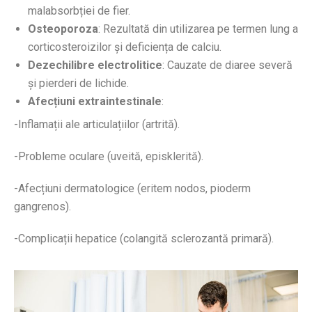
malabsorbției de fier.
Osteoporoza
: Rezultată din utilizarea pe termen lung a
corticosteroizilor și deficiența de calciu.
Dezechilibre electrolitice
: Cauzate de diaree severă
și pierderi de lichide.
Afecțiuni extraintestinale
:
-Inflamații ale articulațiilor (artrită).
-Probleme oculare (uveită, episklerită).
-Afecțiuni dermatologice (eritem nodos, pioderm
gangrenos).
-Complicații hepatice (colangită sclerozantă primară).