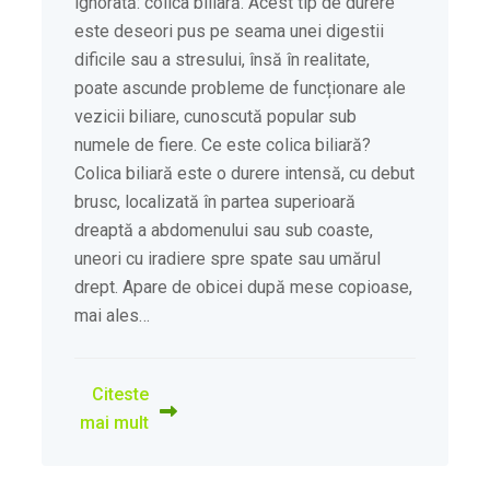
ignorată: colica biliară. Acest tip de durere
este deseori pus pe seama unei digestii
dificile sau a stresului, însă în realitate,
poate ascunde probleme de funcționare ale
vezicii biliare, cunoscută popular sub
numele de fiere. Ce este colica biliară?
Colica biliară este o durere intensă, cu debut
brusc, localizată în partea superioară
dreaptă a abdomenului sau sub coaste,
uneori cu iradiere spre spate sau umărul
drept. Apare de obicei după mese copioase,
mai ales…
Citeste
mai mult