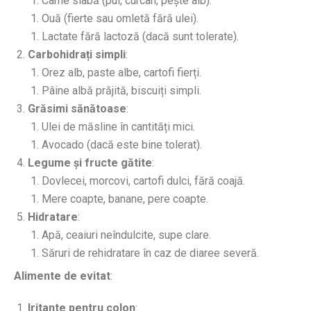
Carne slabă (pui, curcan, pește alb).
Ouă (fierte sau omletă fără ulei).
Lactate fără lactoză (dacă sunt tolerate).
Carbohidrați simpli
:
Orez alb, paste albe, cartofi fierți.
Pâine albă prăjită, biscuiți simpli.
Grăsimi sănătoase
:
Ulei de măsline în cantități mici.
Avocado (dacă este bine tolerat).
Legume și fructe gătite
:
Dovlecei, morcovi, cartofi dulci, fără coajă.
Mere coapte, banane, pere coapte.
Hidratare
:
Apă, ceaiuri neîndulcite, supe clare.
Săruri de rehidratare în caz de diaree severă.
Alimente de evitat
:
Iritante pentru colon
: