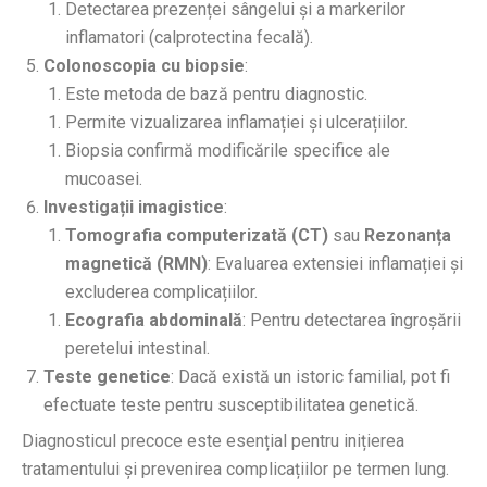
Detectarea prezenței sângelui și a markerilor
inflamatori (calprotectina fecală).
Colonoscopia cu biopsie
:
Este metoda de bază pentru diagnostic.
Permite vizualizarea inflamației și ulcerațiilor.
Biopsia confirmă modificările specifice ale
mucoasei.
Investigații imagistice
:
Tomografia computerizată (CT)
sau
Rezonanța
magnetică (RMN)
: Evaluarea extensiei inflamației și
excluderea complicațiilor.
Ecografia abdominală
: Pentru detectarea îngroșării
peretelui intestinal.
Teste genetice
: Dacă există un istoric familial, pot fi
efectuate teste pentru susceptibilitatea genetică.
Diagnosticul precoce este esențial pentru inițierea
tratamentului și prevenirea complicațiilor pe termen lung.