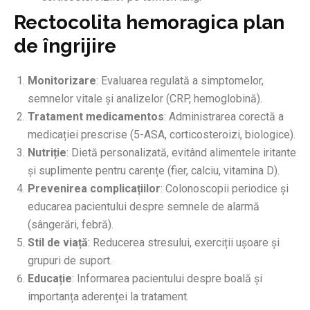
Rectocolita hemoragica plan
de îngrijire
Monitorizare
: Evaluarea regulată a simptomelor,
semnelor vitale și analizelor (CRP, hemoglobină).
Tratament medicamentos
: Administrarea corectă a
medicației prescrise (5-ASA, corticosteroizi, biologice).
Nutriție
: Dietă personalizată, evitând alimentele iritante
și suplimente pentru carențe (fier, calciu, vitamina D).
Prevenirea complicațiilor
: Colonoscopii periodice și
educarea pacientului despre semnele de alarmă
(sângerări, febră).
Stil de viață
: Reducerea stresului, exerciții ușoare și
grupuri de suport.
Educație
: Informarea pacientului despre boală și
importanța aderenței la tratament.