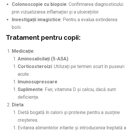
Colonoscopie cu biopsie
: Confirmarea diagnosticului
prin vizualizarea inflamației și a ulcerațiilor.
Investigații imagistice
: Pentru a evalua extinderea
bolii.
Tratament pentru copii:
Medicație
:
Aminosalicilați (5-ASA)
Corticosteroizi
: Utilizați pe termen scurt în puseuri
acute.
Imunosupresoare
Suplimente
: Fier, vitamina D și calciu, dacă sunt
deficiențe.
Dieta
:
Dietă bogată în calorii și proteine pentru a susține
creșterea.
Evitarea alimentelor iritante și introducerea treptată a