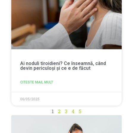
Ai noduli tiroidieni? Ce înseamnă, când
devin periculoși și ce e de făcut
CITESTE MAIL MULT
06/05/2025
1
2
3
4
5