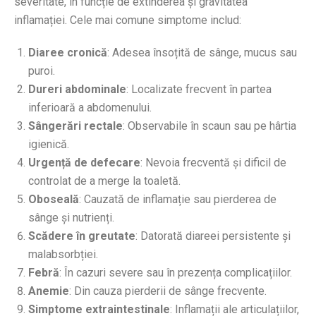
severitate, în funcție de extinderea și gravitatea
inflamației. Cele mai comune simptome includ:
Diaree cronică
: Adesea însoțită de sânge, mucus sau
puroi.
Dureri abdominale
: Localizate frecvent în partea
inferioară a abdomenului.
Sângerări rectale
: Observabile în scaun sau pe hârtia
igienică.
Urgență de defecare
: Nevoia frecventă și dificil de
controlat de a merge la toaletă.
Oboseală
: Cauzată de inflamație sau pierderea de
sânge și nutrienți.
Scădere în greutate
: Datorată diareei persistente și
malabsorbției.
Febră
: În cazuri severe sau în prezența complicațiilor.
Anemie
: Din cauza pierderii de sânge frecvente.
Simptome extraintestinale
: Inflamații ale articulațiilor,