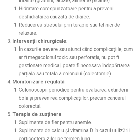
iritante (grăsimi, lactate, alimente picante).
Hidratare corespunzătoare pentru a preveni
deshidratarea cauzată de diaree.
Reducerea stresului prin terapie sau tehnici de
relaxare.
Intervenții chirurgicale
:
În cazurile severe sau atunci când complicațiile, cum
ar fi megacolonul toxic sau perforația, nu pot fi
gestionate medical, poate fi necesară îndepărtarea
parțială sau totală a colonului (colectomie).
Monitorizare regulată
:
Colonoscopii periodice pentru evaluarea extinderii
bolii și prevenirea complicațiilor, precum cancerul
colorectal.
Terapia de susținere
:
Suplimente de fier pentru anemie.
Suplimente de calciu și vitamina D în cazul utilizării
corticosteroizilor pe termen lung.