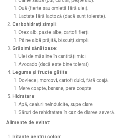
Carne slabă (pui, curcan, pește alb).
Ouă (fierte sau omletă fără ulei).
Lactate fără lactoză (dacă sunt tolerate).
Carbohidrați simpli
:
Orez alb, paste albe, cartofi fierți.
Pâine albă prăjită, biscuiți simpli.
Grăsimi sănătoase
:
Ulei de măsline în cantități mici.
Avocado (dacă este bine tolerat).
Legume și fructe gătite
:
Dovlecei, morcovi, cartofi dulci, fără coajă.
Mere coapte, banane, pere coapte.
Hidratare
:
Apă, ceaiuri neîndulcite, supe clare.
Săruri de rehidratare în caz de diaree severă.
Alimente de evitat
:
Iritante pentru colon
: