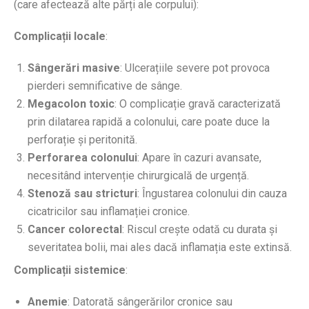
(care afectează alte părți ale corpului):
Complicații locale
:
Sângerări masive
: Ulcerațiile severe pot provoca
pierderi semnificative de sânge.
Megacolon toxic
: O complicație gravă caracterizată
prin dilatarea rapidă a colonului, care poate duce la
perforație și peritonită.
Perforarea colonului
: Apare în cazuri avansate,
necesitând intervenție chirurgicală de urgență.
Stenoză sau stricturi
: Îngustarea colonului din cauza
cicatricilor sau inflamației cronice.
Cancer colorectal
: Riscul crește odată cu durata și
severitatea bolii, mai ales dacă inflamația este extinsă.
Complicații sistemice
:
Anemie
: Datorată sângerărilor cronice sau