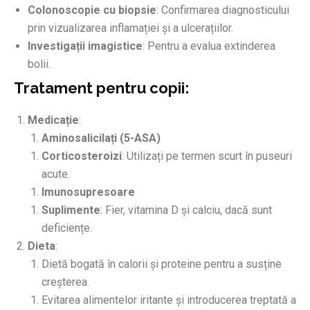
Colonoscopie cu biopsie
: Confirmarea diagnosticului
prin vizualizarea inflamației și a ulcerațiilor.
Investigații imagistice
: Pentru a evalua extinderea
bolii.
Tratament pentru copii:
Medicație
:
Aminosalicilați (5-ASA)
Corticosteroizi
: Utilizați pe termen scurt în puseuri
acute.
Imunosupresoare
Suplimente
: Fier, vitamina D și calciu, dacă sunt
deficiențe.
Dieta
:
Dietă bogată în calorii și proteine pentru a susține
creșterea.
Evitarea alimentelor iritante și introducerea treptată a