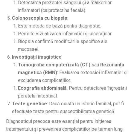
Detectarea prezenței sângelui și a markerilor
inflamatori (calprotectina fecală).
Colonoscopia cu biopsie
:
Este metoda de bază pentru diagnostic.
Permite vizualizarea inflamației și ulcerațiilor.
Biopsia confirmă modificările specifice ale
mucoasei.
Investigații imagistice
:
Tomografia computerizată (CT)
sau
Rezonanța
magnetică (RMN)
: Evaluarea extensiei inflamației și
excluderea complicațiilor.
Ecografia abdominală
: Pentru detectarea îngroșării
peretelui intestinal.
Teste genetice
: Dacă există un istoric familial, pot fi
efectuate teste pentru susceptibilitatea genetică.
Diagnosticul precoce este esențial pentru inițierea
tratamentului și prevenirea complicațiilor pe termen lung.