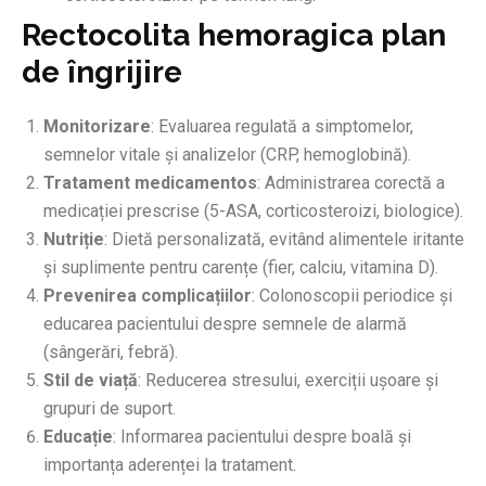
Rectocolita hemoragica plan
de îngrijire
Monitorizare
: Evaluarea regulată a simptomelor,
semnelor vitale și analizelor (CRP, hemoglobină).
Tratament medicamentos
: Administrarea corectă a
medicației prescrise (5-ASA, corticosteroizi, biologice).
Nutriție
: Dietă personalizată, evitând alimentele iritante
și suplimente pentru carențe (fier, calciu, vitamina D).
Prevenirea complicațiilor
: Colonoscopii periodice și
educarea pacientului despre semnele de alarmă
(sângerări, febră).
Stil de viață
: Reducerea stresului, exerciții ușoare și
grupuri de suport.
Educație
: Informarea pacientului despre boală și
importanța aderenței la tratament.