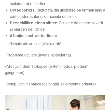
malabsorbției de fier.
Osteoporoza
: Rezultată din utilizarea pe termen lung a
corticosteroizilor și deficiența de calciu.
Dezechilibre electrolitice
: Cauzate de diaree severă
și pierderi de lichide.
Afecțiuni extraintestinale
:
-Inflamații ale articulațiilor (artrită).
-Probleme oculare (uveită, episklerită).
-Afecțiuni dermatologice (eritem nodos, pioderm
gangrenos).
-Complicații hepatice (colangită sclerozantă primară).