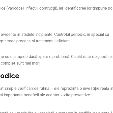
e (varicocel, infecții, obstrucții), iar identificarea lor timpurie p
dente în stadiile incipiente. Controlul periodic, în special cu
epistarea precoce și tratamentul eficient.
ar și soluții rapide dacă apare o problemă. Cu cât este diagnostica
 complet sunt mai mari.
iodice
 simple verificări de rutină – ele reprezintă o investiție reală î
mai importante beneficii ale acestor vizite preventive: