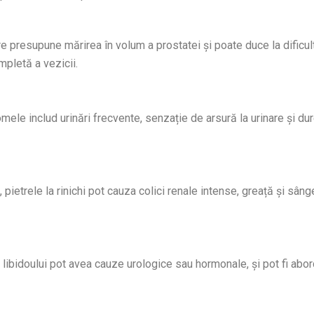
e presupune mărirea în volum a prostatei și poate duce la dificul
ompletă a vezicii.
omele includ urinări frecvente, senzație de arsură la urinare și dur
trele la rinichi pot cauza colici renale intense, greață și sâng
ibidoului pot avea cauze urologice sau hormonale, și pot fi abo