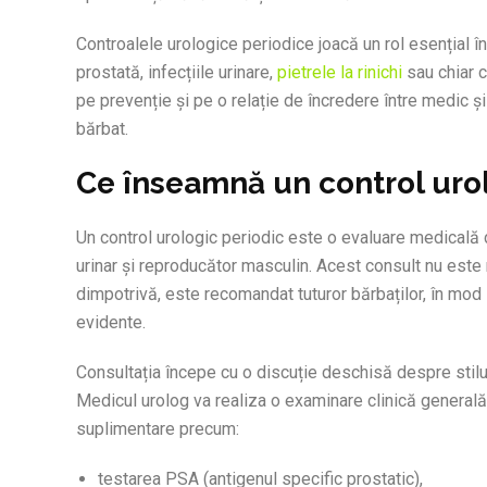
Controalele urologice periodice joacă un rol esențial 
prostată, infecțiile urinare,
pietrele la rinichi
sau chiar c
pe prevenție și pe o relație de încredere între medic și
bărbat.
Ce înseamnă un control uro
Un control urologic periodic este o evaluare medicală d
urinar și reproducător masculin. Acest consult nu este
dimpotrivă, este recomandat tuturor bărbaților, în mod
evidente.
Consultația începe cu o discuție deschisă despre stilu
Medicul urolog va realiza o examinare clinică generală, 
suplimentare precum:
testarea PSA (antigenul specific prostatic),