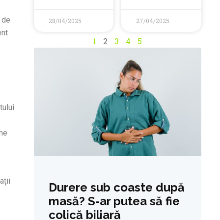
ă de
28/04/2025
27/04/2025
ent
1
2
3
4
5
tului
eme
ații
Durere sub coaste după
masă? S-ar putea să fie
colică biliară