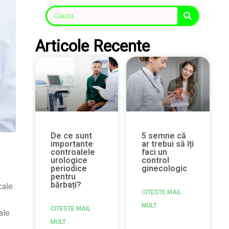
Articole Recente
De ce sunt
5 semne că
importante
ar trebui să îți
controalele
faci un
urologice
control
periodice
ginecologic
pentru
bărbați?
cale
CITESTE MAIL
MULT
CITESTE MAIL
ale
MULT