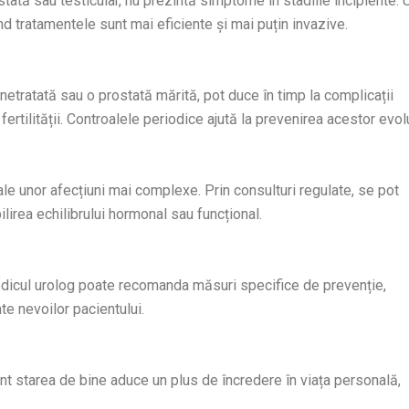
ată sau testicular, nu prezintă simptome în stadiile incipiente. 
nd tratamentele sunt mai eficiente și mai puțin invazive.
netratată sau o prostată mărită, pot duce în timp la complicații
fertilității. Controalele periodice ajută la prevenirea acestor evolu
le unor afecțiuni mai complexe. Prin consulturi regulate, se pot
ilirea echilibrului hormonal sau funcțional.
 medicul urolog poate recomanda măsuri specifice de prevenție,
te nevoilor pacientului.
ant starea de bine aduce un plus de încredere în viața personală,