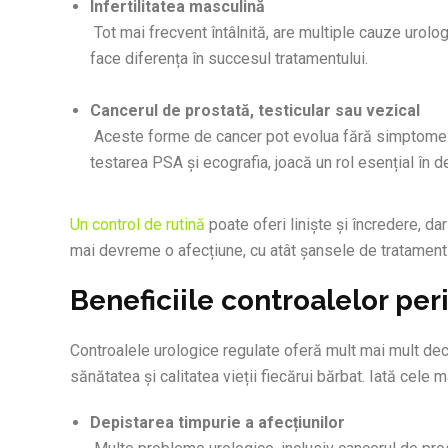
Infertilitatea masculină
Tot mai frecvent întâlnită, are multiple cauze urologic
face diferența în succesul tratamentului.
Cancerul de prostată, testicular sau vezical
Aceste forme de cancer pot evolua fără simptome evi
testarea PSA și ecografia, joacă un rol esențial în d
Un control de rutină
poate oferi liniște și încredere, d
mai devreme o afecțiune, cu atât șansele de tratament
Beneficiile controalelor per
Controalele urologice regulate oferă mult mai mult decât
sănătatea și calitatea vieții fiecărui bărbat. Iată cele 
Depistarea timpurie a afecțiunilor