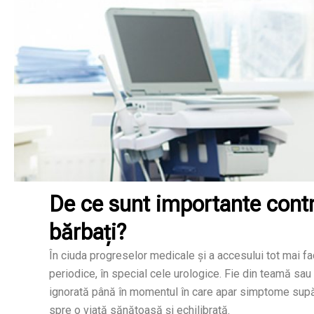
De ce sunt importante contr
bărbați?
În ciuda progreselor medicale și a accesului tot mai fa
periodice, în special cele urologice. Fie din teamă sa
ignorată până în momentul în care apar simptome supăr
spre o viață sănătoasă și echilibrată.