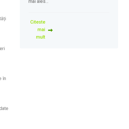
mai ales…
tăți
Citeste
mai
mult
eri
e în
rdate