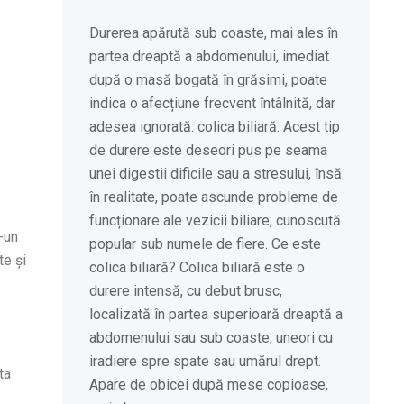
Durerea apărută sub coaste, mai ales în
partea dreaptă a abdomenului, imediat
după o masă bogată în grăsimi, poate
indica o afecțiune frecvent întâlnită, dar
adesea ignorată: colica biliară. Acest tip
de durere este deseori pus pe seama
unei digestii dificile sau a stresului, însă
în realitate, poate ascunde probleme de
funcționare ale vezicii biliare, cunoscută
-un
popular sub numele de fiere. Ce este
te și
colica biliară? Colica biliară este o
durere intensă, cu debut brusc,
localizată în partea superioară dreaptă a
abdomenului sau sub coaste, uneori cu
iradiere spre spate sau umărul drept.
ta
Apare de obicei după mese copioase,