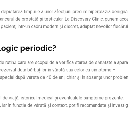
în depistarea timpurie a unor afecțiuni precum hiperplazia benign
ancerul de prostată și testicular. La Discovery Clinic, punem acc
 pacient, într-un cadru modern și discret, adaptat nevoilor fiecărui
logic periodic?
e rutină care are scopul de a verifica starea de sănătate a apara
 rezervat doar bărbaților în vârstă sau celor cu simptome –
 special după vârsta de 40 de ani, chiar și în absența unor probl
l de viață, istoricul medical și eventualele simptome prezente.
iar în funcție de vârstă și context, pot fi recomandate și investig