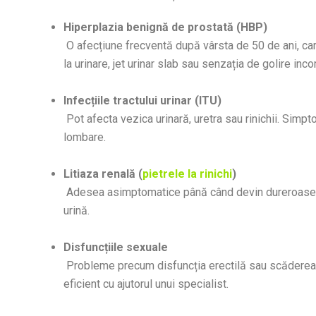
Hiperplazia benignă de prostată (HBP)
O afecțiune frecventă după vârsta de 50 de ani, car
la urinare, jet urinar slab sau senzația de golire inc
Infecțiile tractului urinar (ITU)
Pot afecta vezica urinară, uretra sau rinichii. Simpt
lombare.
Litiaza renală (
pietrele la rinichi
)
Adesea asimptomatice până când devin dureroase, pie
urină.
Disfuncțiile sexuale
Probleme precum disfuncția erectilă sau scăderea l
eficient cu ajutorul unui specialist.