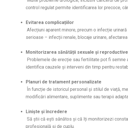
Multe probleme urologice, inclusiv cancerul de prost
control regulat permite identificarea lor precoce, câ
Evitarea complicațiilor
Afecțiuni aparent minore, precum o infecție urinară 
serioase – infecții renale, blocaje urinare, afectarea 
Monitorizarea sănătății sexuale și reproductive
Problemele de erecție sau fertilitate pot fi semne a
identifica cauzele și interveni din timp pentru restab
Planuri de tratament personalizate
În funcție de istoricul personal și stilul de viață,
modificări alimentare, suplimente sau terapii adapta
Liniște și încredere
Să știi că ești sănătos și că îți monitorizezi const
profesională și de cuplu.