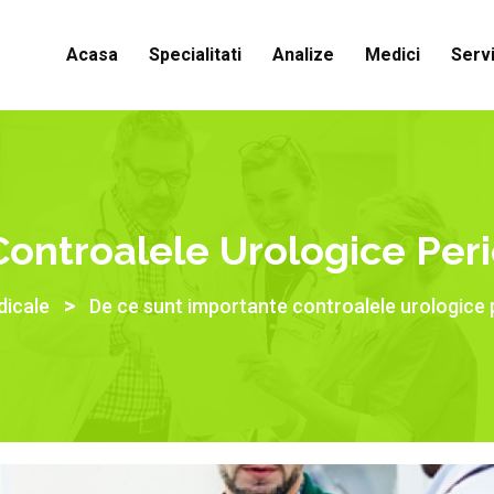
Acasa
Specialitati
Analize
Medici
Servi
ontroalele Urologice Peri
>
dicale
De ce sunt importante controalele urologice 