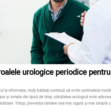
oalele urologice periodice pentru
cil la informație, mulți bărbați continuă să evite controalele medi
u pur și simplu din lipsă de timp, sănătatea urologică este adesea
ătoare. Totuși, prevenția rămâne cea mai sigură și mai simplă c