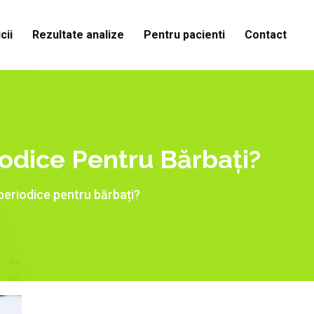
cii
Rezultate analize
Pentru pacienti
Contact
odice Pentru Bărbați?
periodice pentru bărbați?