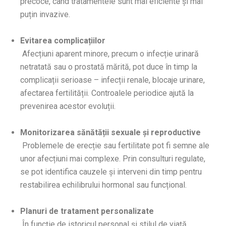
precoce, când tratamentele sunt mai eficiente și mai
puțin invazive.
Evitarea complicațiilor
Afecțiuni aparent minore, precum o infecție urinară
netratată sau o prostată mărită, pot duce în timp la
complicații serioase – infecții renale, blocaje urinare,
afectarea fertilității. Controalele periodice ajută la
prevenirea acestor evoluții.
Monitorizarea sănătății sexuale și reproductive
Problemele de erecție sau fertilitate pot fi semne ale
unor afecțiuni mai complexe. Prin consulturi regulate,
se pot identifica cauzele și interveni din timp pentru
restabilirea echilibrului hormonal sau funcțional.
Planuri de tratament personalizate
În funcție de istoricul personal și stilul de viață,