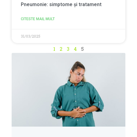
Pneumonie: simptome și tratament
CITESTE MAIL MULT
31/03/2025
1
2
3
4
5