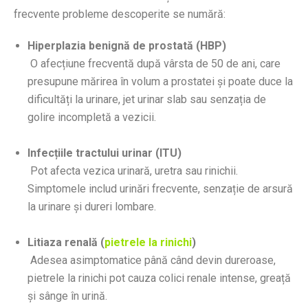
frecvente probleme descoperite se numără:
Hiperplazia benignă de prostată (HBP)
O afecțiune frecventă după vârsta de 50 de ani, care
presupune mărirea în volum a prostatei și poate duce la
dificultăți la urinare, jet urinar slab sau senzația de
golire incompletă a vezicii.
Infecțiile tractului urinar (ITU)
Pot afecta vezica urinară, uretra sau rinichii.
Simptomele includ urinări frecvente, senzație de arsură
la urinare și dureri lombare.
Litiaza renală (
pietrele la rinichi
)
Adesea asimptomatice până când devin dureroase,
pietrele la rinichi pot cauza colici renale intense, greață
și sânge în urină.