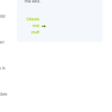
mai ales…
tăți
Citeste
mai
mult
eri
e în
rdate