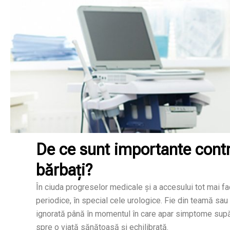
De ce sunt importante contr
bărbați?
În ciuda progreselor medicale și a accesului tot mai fa
periodice, în special cele urologice. Fie din teamă sa
ignorată până în momentul în care apar simptome supăr
spre o viață sănătoasă și echilibrată.