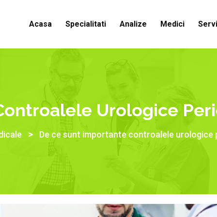
Acasa
Specialitati
Analize
Medici
Servi
ontroalele Urologice Peri
>
dicale
De ce sunt importante controalele urologice 