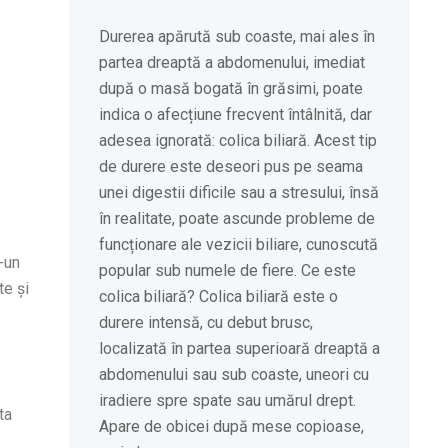
Durerea apărută sub coaste, mai ales în
partea dreaptă a abdomenului, imediat
după o masă bogată în grăsimi, poate
indica o afecțiune frecvent întâlnită, dar
adesea ignorată: colica biliară. Acest tip
de durere este deseori pus pe seama
unei digestii dificile sau a stresului, însă
în realitate, poate ascunde probleme de
funcționare ale vezicii biliare, cunoscută
-un
popular sub numele de fiere. Ce este
te și
colica biliară? Colica biliară este o
durere intensă, cu debut brusc,
localizată în partea superioară dreaptă a
abdomenului sau sub coaste, uneori cu
iradiere spre spate sau umărul drept.
ta
Apare de obicei după mese copioase,