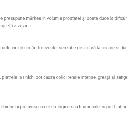
e presupune mărirea în volum a prostatei și poate duce la dificul
ompletă a vezicii.
omele includ urinări frecvente, senzație de arsură la urinare și dur
trele la rinichi pot cauza colici renale intense, greață și sâng
ibidoului pot avea cauze urologice sau hormonale, și pot fi abo