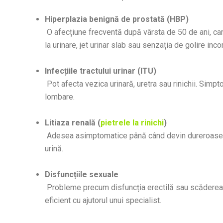
Hiperplazia benignă de prostată (HBP)
O afecțiune frecventă după vârsta de 50 de ani, car
la urinare, jet urinar slab sau senzația de golire inc
Infecțiile tractului urinar (ITU)
Pot afecta vezica urinară, uretra sau rinichii. Simpt
lombare.
Litiaza renală (
pietrele la rinichi
)
Adesea asimptomatice până când devin dureroase, pie
urină.
Disfuncțiile sexuale
Probleme precum disfuncția erectilă sau scăderea l
eficient cu ajutorul unui specialist.