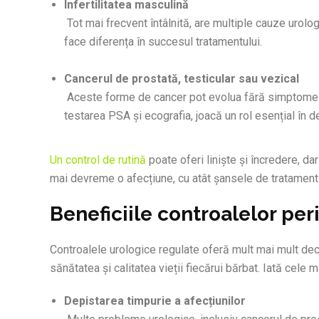
Infertilitatea masculină
Tot mai frecvent întâlnită, are multiple cauze urologic
face diferența în succesul tratamentului.
Cancerul de prostată, testicular sau vezical
Aceste forme de cancer pot evolua fără simptome evi
testarea PSA și ecografia, joacă un rol esențial în d
Un control de rutină
poate oferi liniște și încredere, d
mai devreme o afecțiune, cu atât șansele de tratament
Beneficiile controalelor per
Controalele urologice regulate oferă mult mai mult decât
sănătatea și calitatea vieții fiecărui bărbat. Iată cele 
Depistarea timpurie a afecțiunilor