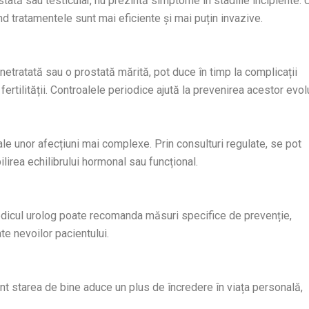
ată sau testicular, nu prezintă simptome în stadiile incipiente. 
nd tratamentele sunt mai eficiente și mai puțin invazive.
netratată sau o prostată mărită, pot duce în timp la complicații
fertilității. Controalele periodice ajută la prevenirea acestor evolu
le unor afecțiuni mai complexe. Prin consulturi regulate, se pot
ilirea echilibrului hormonal sau funcțional.
 medicul urolog poate recomanda măsuri specifice de prevenție,
te nevoilor pacientului.
ant starea de bine aduce un plus de încredere în viața personală,