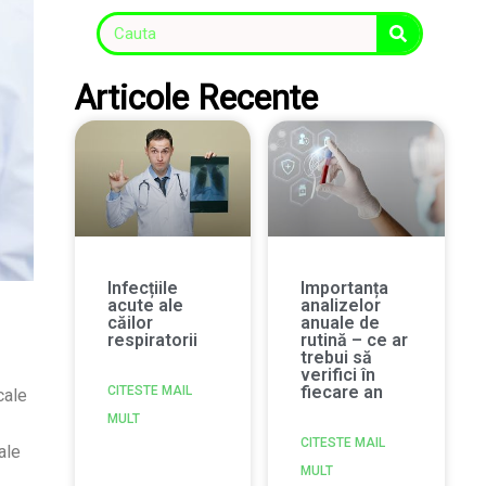
Articole Recente
Infecțiile
Importanța
acute ale
analizelor
căilor
anuale de
respiratorii
rutină – ce ar
trebui să
verifici în
fiecare an
CITESTE MAIL
cale
MULT
CITESTE MAIL
ale
MULT