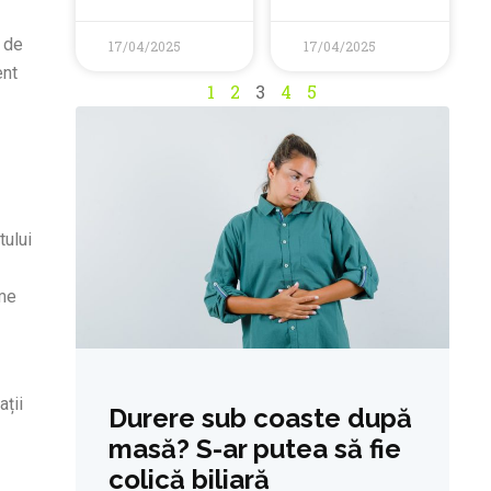
ă de
17/04/2025
17/04/2025
ent
1
2
3
4
5
tului
eme
ații
Durere sub coaste după
masă? S-ar putea să fie
colică biliară