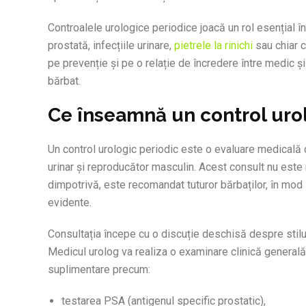
Controalele urologice periodice joacă un rol esențial 
prostată, infecțiile urinare,
pietrele la rinichi
sau chiar c
pe prevenție și pe o relație de încredere între medic și
bărbat.
Ce înseamnă un control uro
Un control urologic periodic este o evaluare medicală d
urinar și reproducător masculin. Acest consult nu este
dimpotrivă, este recomandat tuturor bărbaților, în mod
evidente.
Consultația începe cu o discuție deschisă despre stilu
Medicul urolog va realiza o examinare clinică generală, 
suplimentare precum:
testarea PSA (antigenul specific prostatic),