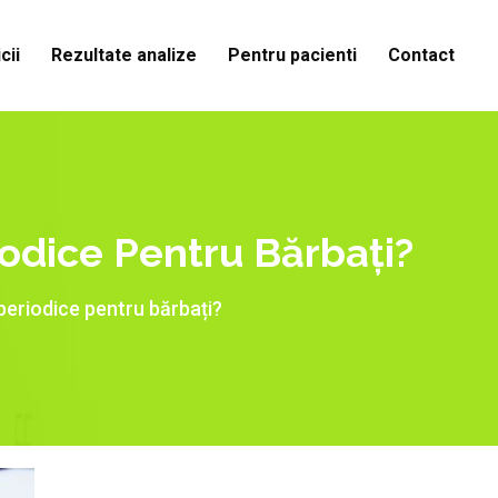
cii
Rezultate analize
Pentru pacienti
Contact
odice Pentru Bărbați?
periodice pentru bărbați?