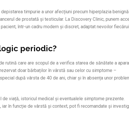
în depistarea timpurie a unor afecțiuni precum hiperplazia benign
ancerul de prostată și testicular. La Discovery Clinic, punem acc
 pacient, într-un cadru modern și discret, adaptat nevoilor fiecărui
logic periodic?
e rutină care are scopul de a verifica starea de sănătate a apara
 rezervat doar bărbaților în vârstă sau celor cu simptome –
 special după vârsta de 40 de ani, chiar și în absența unor probl
l de viață, istoricul medical și eventualele simptome prezente.
iar în funcție de vârstă și context, pot fi recomandate și investig