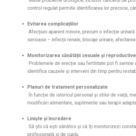
Multe probleme urologice, inclusiv cancerul de prost
control regulat permite identificarea lor precoce, câ
Evitarea complicațiilor
Afecțiuni aparent minore, precum o infecție urinară 
serioase – infecții renale, blocaje urinare, afectarea 
Monitorizarea sănătății sexuale și reproductive
Problemele de erecție sau fertilitate pot fi semne a
identifica cauzele și interveni din timp pentru restab
Planuri de tratament personalizate
În funcție de istoricul personal și stilul de viață,
modificări alimentare, suplimente sau terapii adapta
Liniște și încredere
Să știi că ești sănătos și că îți monitorizezi const
profesională și de cuplu.