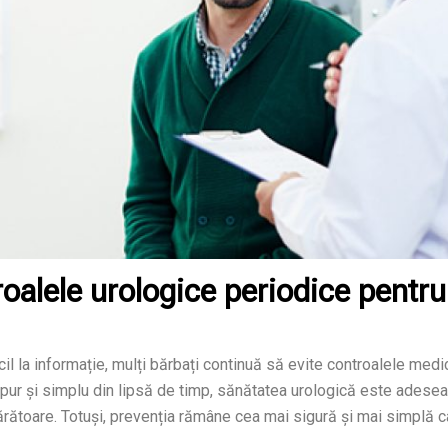
oalele urologice periodice pentru
cil la informație, mulți bărbați continuă să evite controalele medi
u pur și simplu din lipsă de timp, sănătatea urologică este adesea
ătoare. Totuși, prevenția rămâne cea mai sigură și mai simplă c