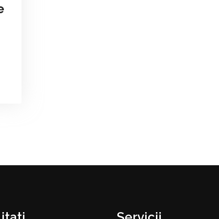
e
itati
Servicii