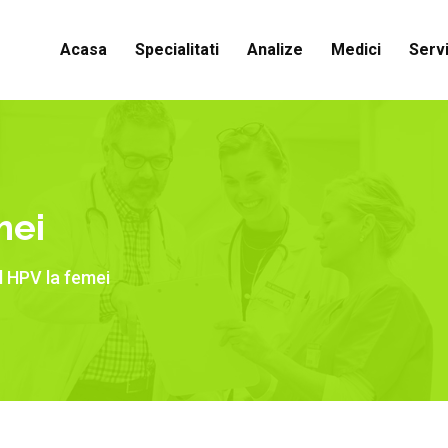
Acasa
Specialitati
Analize
Medici
Servi
mei
l HPV la femei