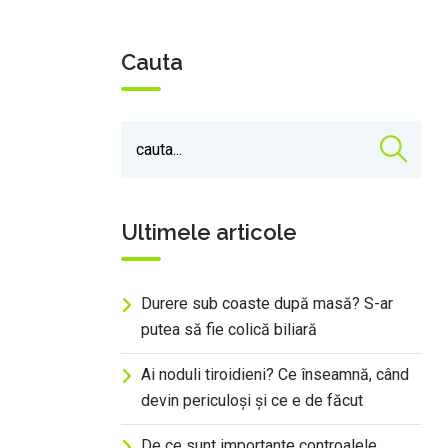
Cauta
Ultimele articole
Durere sub coaste după masă? S-ar
putea să fie colică biliară
Ai noduli tiroidieni? Ce înseamnă, când
devin periculoși și ce e de făcut
De ce sunt importante controalele