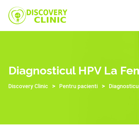
Skip
to
content
Diagnosticul HPV La Fe
>
>
Discovery Clinic
Pentru pacienti
Diagnosticu