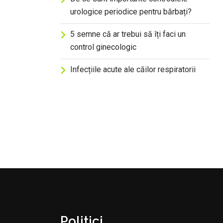
urologice periodice pentru bărbați?
5 semne că ar trebui să îți faci un
control ginecologic
Infecțiile acute ale căilor respiratorii
Politici