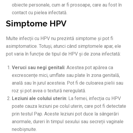
obiecte personale, cum ar fi prosoape, care au fost în
contact cu pielea infectată.
Simptome HPV
Multe infecții cu HPV nu prezintă simptome și pot fi
asimptomatice. Totuși, atunci când simptomele apar, ele
pot varia în funcție de tipul de HPV și de zona infectată:
Veruci sau negi genitali
: Acestea pot apărea ca
excrescențe mici, umflate sau plate în zona genitală,
anală sau în jurul acesteia. Pot fi de culoarea pielii sau
roz și pot avea o textură neregulată.
Leziuni ale colului uterin
: La femei, infecția cu HPV
poate cauza leziuni pe colul uterin, care pot fi detectate
prin testul Pap. Aceste leziuni pot duce la sângerări
anormale, dureri în timpul sexului sau secreții vaginale
neobișnuite.