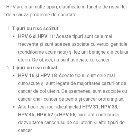
HPV are mai multe tipuri, clasificate în funcție de riscul lor
de a cauza probleme de sănătate:
Tipuri cu risc scăzut
:
HPV 6 și HPV 11
: Aceste tipuri sunt cele mai
frecvente și sunt adesea asociate cu veruci genitale
(condiloame acuminata) și leziuni benigne ale colului
uterin. De obicei, nu sunt asociate cu cancer.
Tipuri cu risc ridicat
:
HPV 16 și HPV 18
: Aceste tipuri sunt cele mai
cunoscute și sunt legate de majoritatea cazurilor de
cancer de col uterin. De asemenea, sunt asociate cu
cancer anal, cancer de penis și cancer orofaringian.
Alte tipuri cu risc ridicat includ
HPV 31, HPV 33,
HPV 45, HPV 52
și
HPV 58
, care pot contribui la
dezvoltarea cancerului de col uterin și alte tipuri de
cancer.