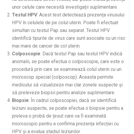
unor celule care necesită investigații suplimentare.
Testul HPV
: Acest test detectează prezența virusului
HPV în celulele de pe colul uterin. Poate fi efectuat
simultan cu testul Pap sau separat. Testul HPV
identifică tipurile de virus care sunt asociate cu un risc
mai mare de cancer de col uterin.
Colposcopie
: Dacă testul Pap sau testul HPV indică
anomalii, se poate efectua o colposcopie, care este o
procedură prin care se examinează colul uterin cu un
microscop special (colposcop). Aceasta permite
medicului să vizualizeze mai clar zonele suspecte și
să preleveze biopsii pentru analize suplimentare.
Biopsie
: În cadrul colposcopiei, dacă se identifică
leziuni suspecte, se poate efectua o biopsie pentru a
preleva o probă de țesut care va fi examinată
microscopic pentru a confirma prezența infecției cu
HPV și a evalua stadiul leziunilor.