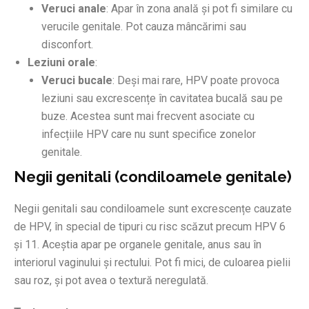
Veruci anale
: Apar în zona anală și pot fi similare cu
verucile genitale. Pot cauza mâncărimi sau
disconfort.
Leziuni orale
:
Veruci bucale
: Deși mai rare, HPV poate provoca
leziuni sau excrescențe în cavitatea bucală sau pe
buze. Acestea sunt mai frecvent asociate cu
infecțiile HPV care nu sunt specifice zonelor
genitale.
Negii genitali (condiloamele genitale)
Negii genitali sau condiloamele sunt excrescențe cauzate
de HPV, în special de tipuri cu risc scăzut precum HPV 6
și 11. Aceștia apar pe organele genitale, anus sau în
interiorul vaginului și rectului. Pot fi mici, de culoarea pielii
sau roz, și pot avea o textură neregulată.