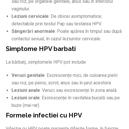
sau roz, pe organele genitale, anus sau în interiorul
vaginului.
Leziuni cervicale
: De obicei asimptomatice;
detectabile prin testul Pap sau testarea HPV.
Sângerări anormale
: Poate apărea în timpul sau după
contactul sexual, în cazul leziunilor cervicale.
Simptome HPV barbati
La bărbați, simptomele HPV pot include:
Veruci genitale
: Excrescențe mici, de culoarea pielii
sau roz, pe penis, scrot, anus sau în jurul acestora.
Leziuni anale
: Veruci sau excrescențe în zona anală.
Leziuni orale
: Excrescențe în cavitatea bucală sau pe
buze (mai rar).
Formele infectiei cu HPV
Infecția cu HPV poate prezenta diferite forme, în funcție