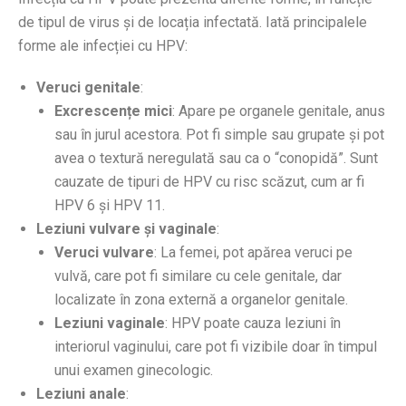
de tipul de virus și de locația infectată. Iată principalele
forme ale infecției cu HPV:
Veruci genitale
:
Excrescențe mici
: Apare pe organele genitale, anus
sau în jurul acestora. Pot fi simple sau grupate și pot
avea o textură neregulată sau ca o “conopidă”. Sunt
cauzate de tipuri de HPV cu risc scăzut, cum ar fi
HPV 6 și HPV 11.
Leziuni vulvare și vaginale
:
Veruci vulvare
: La femei, pot apărea veruci pe
vulvă, care pot fi similare cu cele genitale, dar
localizate în zona externă a organelor genitale.
Leziuni vaginale
: HPV poate cauza leziuni în
interiorul vaginului, care pot fi vizibile doar în timpul
unui examen ginecologic.
Leziuni anale
: