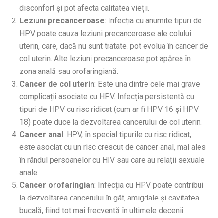
disconfort și pot afecta calitatea vieții.
Leziuni precanceroase
: Infecția cu anumite tipuri de
HPV poate cauza leziuni precanceroase ale colului
uterin, care, dacă nu sunt tratate, pot evolua în cancer de
col uterin. Alte leziuni precanceroase pot apărea în
zona anală sau orofaringiană.
Cancer de col uterin
: Este una dintre cele mai grave
complicații asociate cu HPV. Infecția persistentă cu
tipuri de HPV cu risc ridicat (cum ar fi HPV 16 și HPV
18) poate duce la dezvoltarea cancerului de col uterin.
Cancer anal
: HPV, în special tipurile cu risc ridicat,
este asociat cu un risc crescut de cancer anal, mai ales
în rândul persoanelor cu HIV sau care au relații sexuale
anale.
Cancer orofaringian
: Infecția cu HPV poate contribui
la dezvoltarea cancerului în gât, amigdale și cavitatea
bucală, fiind tot mai frecventă în ultimele decenii.