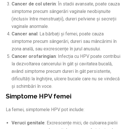
Cancer de col uterin
: În stadii avansate, poate cauza
simptome precum sângerări vaginale neobișnuite
(inclusiv între menstruații), dureri pelviene și secreții
vaginale anormale.
Cancer anal
: La bărbați și femei, poate cauza
simptome precum sângerări, dureri sau mâncărimi în
zona anală, sau excrescențe în jurul anusului.
Cancer orofaringian
: Infecția cu HPV poate contribui
la dezvoltarea cancerului în gât și cavitatea bucală,
având simptome precum dureri în gât persistente,
dificultăți la înghițire, ulcere bucale care nu se vindecă
și schimbări în voce.
Simptome HPV femei
La femei, simptomele HPV pot include:
Veruci genitale
: Excrescențe mici, de culoarea pielii