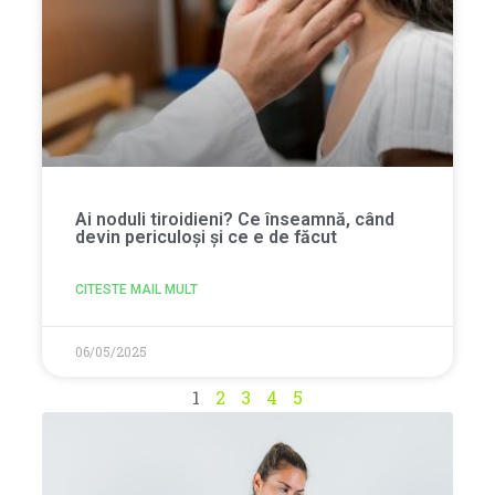
Ai noduli tiroidieni? Ce înseamnă, când
devin periculoși și ce e de făcut
CITESTE MAIL MULT
06/05/2025
1
2
3
4
5