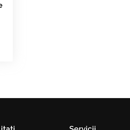
e
itati
Servicii