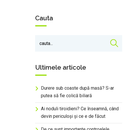
Cauta
Ultimele articole
Durere sub coaste după masă? S-ar
putea să fie colică biliară
Ai noduli tiroidieni? Ce înseamnă, când
devin periculoși și ce e de făcut
De ce sunt importante controalele