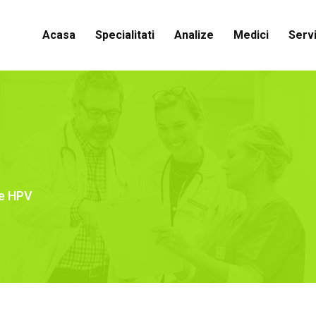
Acasa
Specialitati
Analize
Medici
Servi
le HPV