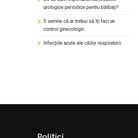
urologice periodice pentru bărbați?
5 semne că ar trebui să îți faci un
control ginecologic
Infecțiile acute ale căilor respiratorii
Politici