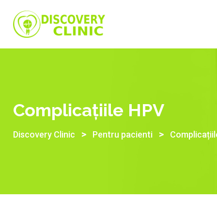
Skip
to
content
Complicațiile HPV
>
>
Discovery Clinic
Pentru pacienti
Complicații