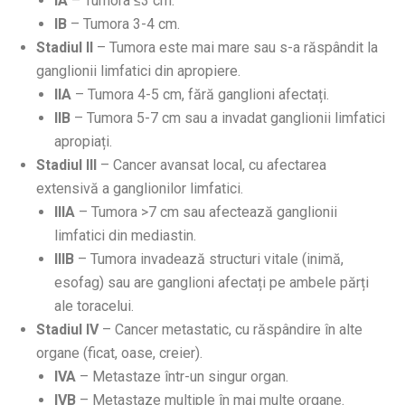
IA
– Tumora ≤3 cm.
IB
– Tumora 3-4 cm.
Stadiul II
– Tumora este mai mare sau s-a răspândit la
ganglionii limfatici din apropiere.
IIA
– Tumora 4-5 cm, fără ganglioni afectați.
IIB
– Tumora 5-7 cm sau a invadat ganglionii limfatici
apropiați.
Stadiul III
– Cancer avansat local, cu afectarea
extensivă a ganglionilor limfatici.
IIIA
– Tumora >7 cm sau afectează ganglionii
limfatici din mediastin.
IIIB
– Tumora invadează structuri vitale (inimă,
esofag) sau are ganglioni afectați pe ambele părți
ale toracelui.
Stadiul IV
– Cancer metastatic, cu răspândire în alte
organe (ficat, oase, creier).
IVA
– Metastaze într-un singur organ.
IVB
– Metastaze multiple în mai multe organe.