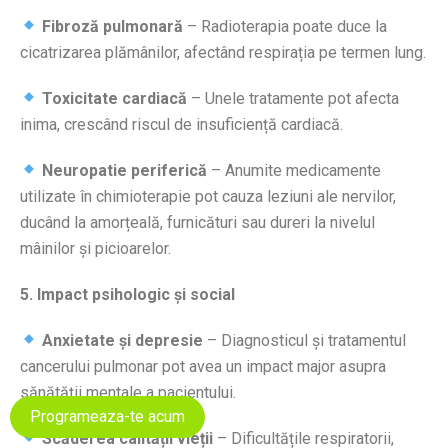
Fibroză pulmonară
– Radioterapia poate duce la
cicatrizarea plămânilor, afectând respirația pe termen lung.
Toxicitate cardiacă
– Unele tratamente pot afecta
inima, crescând riscul de insuficiență cardiacă.
Neuropatie periferică
– Anumite medicamente
utilizate în chimioterapie pot cauza leziuni ale nervilor,
ducând la amorțeală, furnicături sau dureri la nivelul
mâinilor și picioarelor.
5. Impact psihologic și social
Anxietate și depresie
– Diagnosticul și tratamentul
cancerului pulmonar pot avea un impact major asupra
sănătății mentale a pacientului.
Programeaza-te acum
Scăderea calității vieții
– Dificultățile respiratorii,