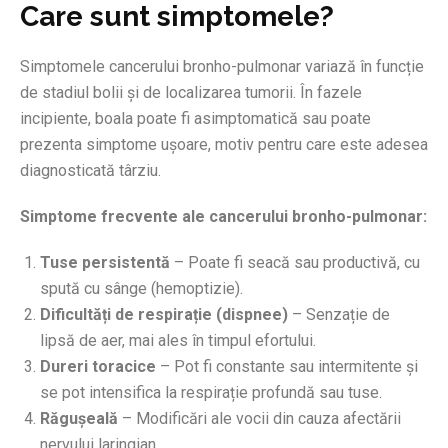
Care sunt simptomele?
Simptomele cancerului bronho-pulmonar variază în funcție
de stadiul bolii și de localizarea tumorii. În fazele
incipiente, boala poate fi asimptomatică sau poate
prezenta simptome ușoare, motiv pentru care este adesea
diagnosticată târziu.
Simptome frecvente ale cancerului bronho-pulmonar:
Tuse persistentă
– Poate fi seacă sau productivă, cu
spută cu sânge (hemoptizie).
Dificultăți de respirație (dispnee)
– Senzație de
lipsă de aer, mai ales în timpul efortului.
Dureri toracice
– Pot fi constante sau intermitente și
se pot intensifica la respirație profundă sau tuse.
Răgușeală
– Modificări ale vocii din cauza afectării
nervului laringian.