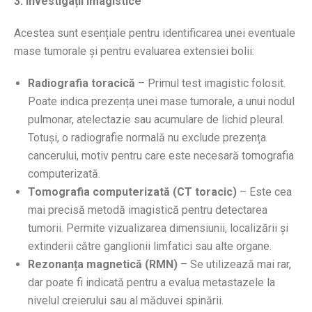
3. Investigații imagistice
Acestea sunt esențiale pentru identificarea unei eventuale
mase tumorale și pentru evaluarea extensiei bolii:
Radiografia toracică
– Primul test imagistic folosit.
Poate indica prezența unei mase tumorale, a unui nodul
pulmonar, atelectazie sau acumulare de lichid pleural.
Totuși, o radiografie normală nu exclude prezența
cancerului, motiv pentru care este necesară tomografia
computerizată.
Tomografia computerizată (CT toracic)
– Este cea
mai precisă metodă imagistică pentru detectarea
tumorii. Permite vizualizarea dimensiunii, localizării și
extinderii către ganglionii limfatici sau alte organe.
Rezonanța magnetică (RMN)
– Se utilizează mai rar,
dar poate fi indicată pentru a evalua metastazele la
nivelul creierului sau al măduvei spinării.