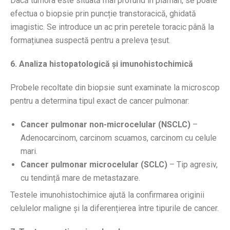
Dacă tumora este situată mai profund în plămân, se poate
efectua o biopsie prin puncție transtoracică, ghidată
imagistic. Se introduce un ac prin peretele toracic până la
formațiunea suspectă pentru a preleva țesut.
6. Analiza histopatologică și imunohistochimică
Probele recoltate din biopsie sunt examinate la microscop
pentru a determina tipul exact de cancer pulmonar:
Cancer pulmonar non-microcelular (NSCLC)
–
Adenocarcinom, carcinom scuamos, carcinom cu celule
mari.
Cancer pulmonar microcelular (SCLC)
– Tip agresiv,
cu tendință mare de metastazare.
Testele imunohistochimice ajută la confirmarea originii
celulelor maligne și la diferențierea între tipurile de cancer.