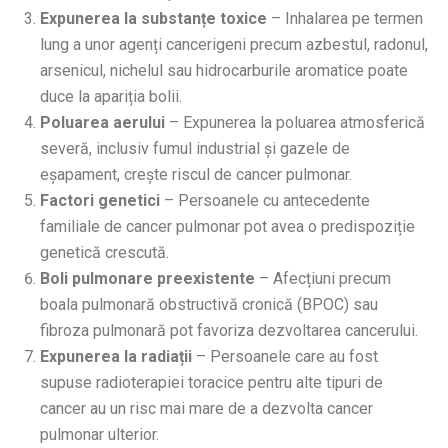
Expunerea la substanțe toxice
– Inhalarea pe termen
lung a unor agenți cancerigeni precum azbestul, radonul,
arsenicul, nichelul sau hidrocarburile aromatice poate
duce la apariția bolii.
Poluarea aerului
– Expunerea la poluarea atmosferică
severă, inclusiv fumul industrial și gazele de
eșapament, crește riscul de cancer pulmonar.
Factori genetici
– Persoanele cu antecedente
familiale de cancer pulmonar pot avea o predispoziție
genetică crescută.
Boli pulmonare preexistente
– Afecțiuni precum
boala pulmonară obstructivă cronică (BPOC) sau
fibroza pulmonară pot favoriza dezvoltarea cancerului.
Expunerea la radiații
– Persoanele care au fost
supuse radioterapiei toracice pentru alte tipuri de
cancer au un risc mai mare de a dezvolta cancer
pulmonar ulterior.