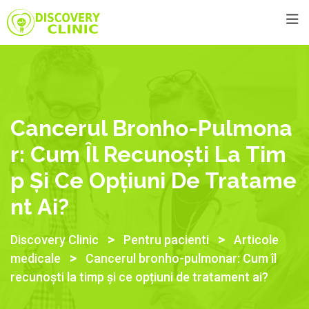
Cancerul Bronho-Pulmona
R: Cum Îl Recunoști La Tim
P Și Ce Opțiuni De Tratame
Nt Ai?
>
>
Discovery Clinic
Pentru pacienti
Articole
>
medicale
Cancerul bronho-pulmonar: Cum îl
recunoști la timp și ce opțiuni de tratament ai?