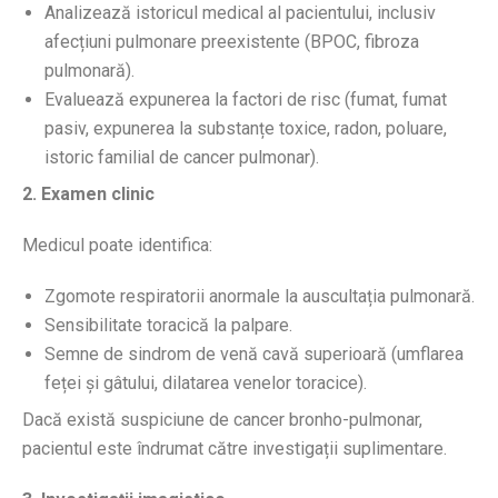
Analizează istoricul medical al pacientului, inclusiv
afecțiuni pulmonare preexistente (BPOC, fibroza
pulmonară).
Evaluează expunerea la factori de risc (fumat, fumat
pasiv, expunerea la substanțe toxice, radon, poluare,
istoric familial de cancer pulmonar).
2. Examen clinic
Medicul poate identifica:
Zgomote respiratorii anormale la auscultația pulmonară.
Sensibilitate toracică la palpare.
Semne de sindrom de venă cavă superioară (umflarea
feței și gâtului, dilatarea venelor toracice).
Dacă există suspiciune de cancer bronho-pulmonar,
pacientul este îndrumat către investigații suplimentare.