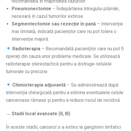
recomandată în majoritatea cazurilor.
Pneumonectomie
– Îndepărtarea întregului plămân,
necesară în cazul tumorilor extinse.
Segmentectomie sau rezecție în pană
– Intervenție
mai limitată, indicată pacienților care nu pot tolera o
intervenție majoră.
Radioterapia
– Recomandată pacienților care nu pot fi
operați din cauza unor probleme medicale. Se utilizează
radioterapie stereotactică pentru a distruge celulele
tumorale cu precizie.
Chimioterapia adjuvantă
– Se administrează după
intervenția chirurgicală pentru a elimina eventualele celule
canceroase rămase și pentru a reduce riscul de recidivă.
→ Stadii local avansate (II, III)
În aceste stadii, cancerul s-a extins la ganglionii limfatici