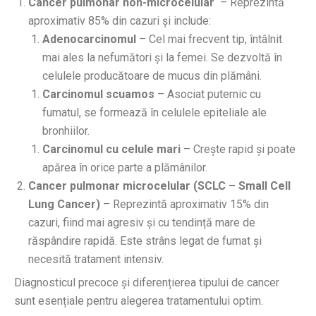
Cancer pulmonar non-microcelular
– Reprezintă
aproximativ 85% din cazuri și include:
Adenocarcinomul
– Cel mai frecvent tip, întâlnit
mai ales la nefumători și la femei. Se dezvoltă în
celulele producătoare de mucus din plămâni.
Carcinomul scuamos
– Asociat puternic cu
fumatul, se formează în celulele epiteliale ale
bronhiilor.
Carcinomul cu celule mari
– Crește rapid și poate
apărea în orice parte a plămânilor.
Cancer pulmonar microcelular (SCLC – Small Cell
Lung Cancer)
– Reprezintă aproximativ 15% din
cazuri, fiind mai agresiv și cu tendință mare de
răspândire rapidă. Este strâns legat de fumat și
necesită tratament intensiv.
Diagnosticul precoce și diferențierea tipului de cancer
sunt esențiale pentru alegerea tratamentului optim.