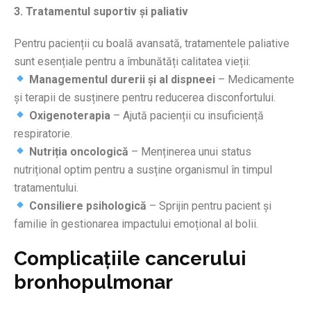
3. Tratamentul suportiv și paliativ
Pentru pacienții cu boală avansată, tratamentele paliative
sunt esențiale pentru a îmbunătăți calitatea vieții:
Managementul durerii și al dispneei
– Medicamente
și terapii de susținere pentru reducerea disconfortului.
Oxigenoterapia
– Ajută pacienții cu insuficiență
respiratorie.
Nutriția oncologică
– Menținerea unui status
nutrițional optim pentru a susține organismul în timpul
tratamentului.
Consiliere psihologică
– Sprijin pentru pacient și
familie în gestionarea impactului emoțional al bolii.
Complicațiile cancerului
bronhopulmonar