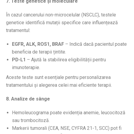
7. Teste genetice și moleculare
În cazul cancerului non-microcelular (NSCLC), testele
genetice identifică mutații specifice care influențează
tratamentul:
EGFR, ALK, ROS1, BRAF
– Indică dacă pacientul poate
beneficia de terapii țintite.
PD-L1
– Ajută la stabilirea eligibilității pentru
imunoterapie.
Aceste teste sunt esențiale pentru personalizarea
tratamentului și alegerea celei mai eficiente terapii.
8. Analize de sânge
Hemoleucograma poate evidenția anemie, leucocitoză
sau trombocitoză.
Markerii tumorali (CEA, NSE, CYFRA 21-1, SCC) pot fi