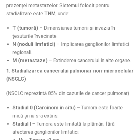
prezenței metastazelor. Sistemul folosit pentru
stadializare este
TNM
, unde:
T (tumoră)
– Dimensiunea tumorii și invazia în
țesuturile învecinate.
N (noduli limfatici)
– Implicarea ganglionilor limfatici
regionali.
M (metastaze)
– Extinderea cancerului în alte organe.
1. Stadializarea cancerului pulmonar non-microcelular
(NSCLC)
(NSCLC reprezintă 85% din cazurile de cancer pulmonar)
Stadiul 0 (Carcinom in situ)
– Tumora este foarte
mică și nu s-a extins.
Stadiul I
– Tumora este limitată la plămân, fără
afectarea ganglionilor limfatici.