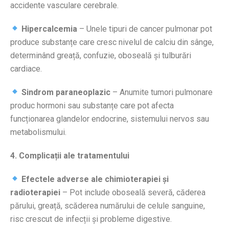
accidente vasculare cerebrale.
Hipercalcemia
– Unele tipuri de cancer pulmonar pot
produce substanțe care cresc nivelul de calciu din sânge,
determinând greață, confuzie, oboseală și tulburări
cardiace.
Sindrom paraneoplazic
– Anumite tumori pulmonare
produc hormoni sau substanțe care pot afecta
funcționarea glandelor endocrine, sistemului nervos sau
metabolismului.
4. Complicații ale tratamentului
Efectele adverse ale chimioterapiei și
radioterapiei
– Pot include oboseală severă, căderea
părului, greață, scăderea numărului de celule sanguine,
risc crescut de infecții și probleme digestive.