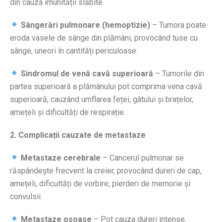
din cauza imunității slăbite.
Sângerări pulmonare (hemoptizie)
– Tumora poate
eroda vasele de sânge din plămâni, provocând tuse cu
sânge, uneori în cantități periculoase.
Sindromul de venă cavă superioară
– Tumorile din
partea superioară a plămânului pot comprima vena cavă
superioară, cauzând umflarea feței, gâtului și brațelor,
amețeli și dificultăți de respirație.
2. Complicații cauzate de metastaze
Metastaze cerebrale
– Cancerul pulmonar se
răspândește frecvent la creier, provocând dureri de cap,
amețeli, dificultăți de vorbire, pierderi de memorie și
convulsii.
Metastaze osoase
– Pot cauza dureri intense,