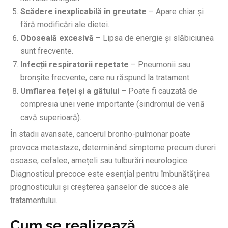
Scădere inexplicabilă în greutate
– Apare chiar și
fără modificări ale dietei.
Oboseală excesivă
– Lipsa de energie și slăbiciunea
sunt frecvente.
Infecții respiratorii repetate
– Pneumonii sau
bronșite frecvente, care nu răspund la tratament.
Umflarea feței și a gâtului
– Poate fi cauzată de
compresia unei vene importante (sindromul de venă
cavă superioară).
În stadii avansate, cancerul bronho-pulmonar poate
provoca metastaze, determinând simptome precum dureri
osoase, cefalee, amețeli sau tulburări neurologice.
Diagnosticul precoce este esențial pentru îmbunătățirea
prognosticului și creșterea șanselor de succes ale
tratamentului.
Cum se realizează