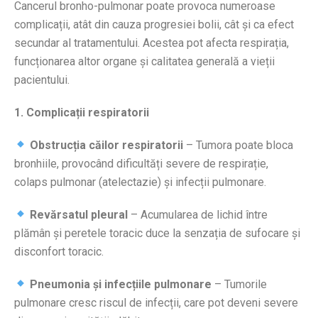
Cancerul bronho-pulmonar poate provoca numeroase
complicații, atât din cauza progresiei bolii, cât și ca efect
secundar al tratamentului. Acestea pot afecta respirația,
funcționarea altor organe și calitatea generală a vieții
pacientului.
1. Complicații respiratorii
Obstrucția căilor respiratorii
– Tumora poate bloca
bronhiile, provocând dificultăți severe de respirație,
colaps pulmonar (atelectazie) și infecții pulmonare.
Revărsatul pleural
– Acumularea de lichid între
plămân și peretele toracic duce la senzația de sufocare și
disconfort toracic.
Pneumonia și infecțiile pulmonare
– Tumorile
pulmonare cresc riscul de infecții, care pot deveni severe