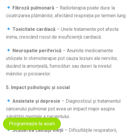
Fibroză pulmonară
– Radioterapia poate duce la
cicatrizarea plămânilor, afectând respirația pe termen lung.
Toxicitate cardiacă
– Unele tratamente pot afecta
inima, crescând riscul de insuficiență cardiacă.
Neuropatie periferică
– Anumite medicamente
utilizate în chimioterapie pot cauza leziuni ale nervilor,
ducând la amorțeală, furnicături sau dureri la nivelul
mâinilor și picioarelor.
5. Impact psihologic și social
Anxietate și depresie
– Diagnosticul și tratamentul
cancerului pulmonar pot avea un impact major asupra
sănătății mentale a pacientului.
Programeaza-te acum
Scăderea calității vieții
– Dificultățile respiratorii,