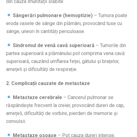
din cauza imunității slăbite.
Sângerări pulmonare (hemoptizie)
– Tumora poate
eroda vasele de sânge din plămâni, provocând tuse cu
sânge, uneori în cantități periculoase.
Sindromul de venă cavă superioară
– Tumorile din
partea superioară a plămânului pot comprima vena cavă
superioară, cauzând umflarea feței, gâtului și brațelor,
amețeli și dificultăți de respirație.
2. Complicații cauzate de metastaze
Metastaze cerebrale
– Cancerul pulmonar se
răspândește frecvent la creier, provocând dureri de cap,
amețeli, dificultăți de vorbire, pierderi de memorie și
convulsii.
Metastaze osoase
– Pot cauza dureri intense,