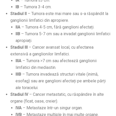
IA
– Tumora ≤3 cm.
IB
– Tumora 3-4 cm.
Stadiul II
– Tumora este mai mare sau s-a răspândit la
ganglionii limfatici din apropiere.
IIA
– Tumora 4-5 cm, fără ganglioni afectați.
IIB
– Tumora 5-7 cm sau a invadat ganglionii limfatici
apropiați.
Stadiul III
– Cancer avansat local, cu afectarea
extensivă a ganglionilor limfatici.
IIIA
– Tumora >7 cm sau afectează ganglionii
limfatici din mediastin.
IIIB
– Tumora invadează structuri vitale (inimă,
esofag) sau are ganglioni afectați pe ambele părți
ale toracelui.
Stadiul IV
– Cancer metastatic, cu răspândire în alte
organe (ficat, oase, creier).
IVA
– Metastaze într-un singur organ.
IVB
– Metastaze multiple în mai multe organe.