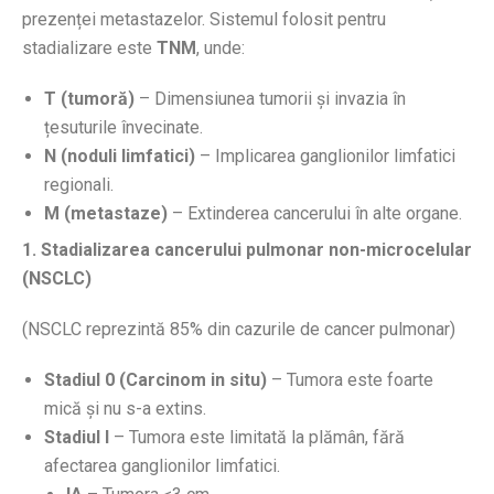
prezenței metastazelor. Sistemul folosit pentru
stadializare este
TNM
, unde:
T (tumoră)
– Dimensiunea tumorii și invazia în
țesuturile învecinate.
N (noduli limfatici)
– Implicarea ganglionilor limfatici
regionali.
M (metastaze)
– Extinderea cancerului în alte organe.
1. Stadializarea cancerului pulmonar non-microcelular
(NSCLC)
(NSCLC reprezintă 85% din cazurile de cancer pulmonar)
Stadiul 0 (Carcinom in situ)
– Tumora este foarte
mică și nu s-a extins.
Stadiul I
– Tumora este limitată la plămân, fără
afectarea ganglionilor limfatici.