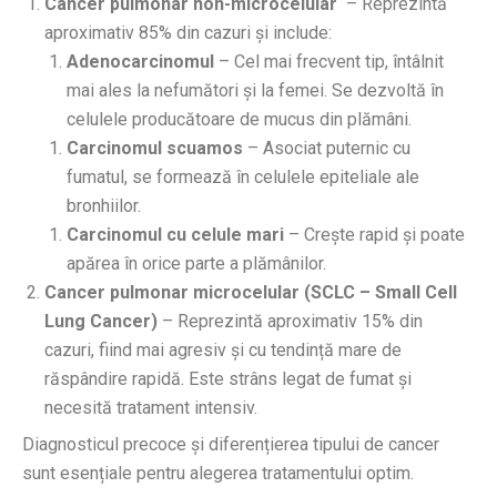
Cancer pulmonar non-microcelular
– Reprezintă
aproximativ 85% din cazuri și include:
Adenocarcinomul
– Cel mai frecvent tip, întâlnit
mai ales la nefumători și la femei. Se dezvoltă în
celulele producătoare de mucus din plămâni.
Carcinomul scuamos
– Asociat puternic cu
fumatul, se formează în celulele epiteliale ale
bronhiilor.
Carcinomul cu celule mari
– Crește rapid și poate
apărea în orice parte a plămânilor.
Cancer pulmonar microcelular (SCLC – Small Cell
Lung Cancer)
– Reprezintă aproximativ 15% din
cazuri, fiind mai agresiv și cu tendință mare de
răspândire rapidă. Este strâns legat de fumat și
necesită tratament intensiv.
Diagnosticul precoce și diferențierea tipului de cancer
sunt esențiale pentru alegerea tratamentului optim.