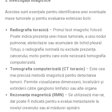
3. Investigații imagistice
Acestea sunt esențiale pentru identificarea unei eventuale
mase tumorale și pentru evaluarea extensiei bolii:
Radiografia toracică
– Primul test imagistic folosit.
Poate indica prezența unei mase tumorale, a unui nodul
pulmonar, atelectazie sau acumulare de lichid pleural.
Totuși, o radiografie normală nu exclude prezența
cancerului, motiv pentru care este necesară tomografia
computerizată.
Tomografia computerizată (CT toracic)
– Este cea
mai precisă metodă imagistică pentru detectarea
tumorii. Permite vizualizarea dimensiunii, localizării și
extinderii către ganglionii limfatici sau alte organe.
Rezonanța magnetică (RMN)
– Se utilizează mai rar,
dar poate fi indicată pentru a evalua metastazele la
nivelul creierului sau al măduvei spinării.