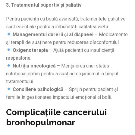
3. Tratamentul suportiv și paliativ
Pentru pacienții cu boală avansată, tratamentele paliative
sunt esențiale pentru a îmbunătăți calitatea vieții:
Managementul durerii și al dispneei
– Medicamente
și terapii de susținere pentru reducerea disconfortului.
Oxigenoterapia
– Ajută pacienții cu insuficiență
respiratorie.
Nutriția oncologică
– Menținerea unui status
nutrițional optim pentru a susține organismul în timpul
tratamentului.
Consiliere psihologică
– Sprijin pentru pacient și
familie în gestionarea impactului emoțional al bolii.
Complicațiile cancerului
bronhopulmonar