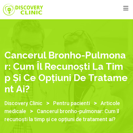
Cancerul Bronho-Pulmona
R: Cum Îl Recunoști La Tim
P Și Ce Opțiuni De Tratame
Nt Ai?
>
>
Discovery Clinic
Pentru pacienti
Articole
>
medicale
Cancerul bronho-pulmonar: Cum îl
recunoști la timp și ce opțiuni de tratament ai?