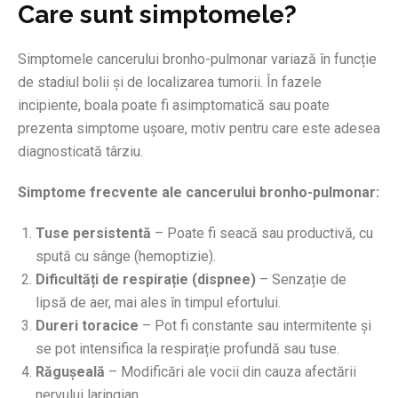
Care sunt simptomele?
Simptomele cancerului bronho-pulmonar variază în funcție
de stadiul bolii și de localizarea tumorii. În fazele
incipiente, boala poate fi asimptomatică sau poate
prezenta simptome ușoare, motiv pentru care este adesea
diagnosticată târziu.
Simptome frecvente ale cancerului bronho-pulmonar:
Tuse persistentă
– Poate fi seacă sau productivă, cu
spută cu sânge (hemoptizie).
Dificultăți de respirație (dispnee)
– Senzație de
lipsă de aer, mai ales în timpul efortului.
Dureri toracice
– Pot fi constante sau intermitente și
se pot intensifica la respirație profundă sau tuse.
Răgușeală
– Modificări ale vocii din cauza afectării
nervului laringian.