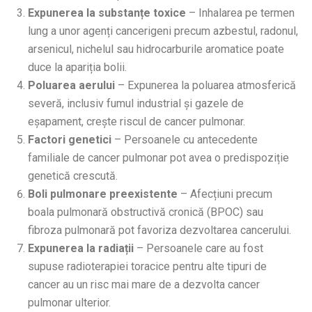
Expunerea la substanțe toxice
– Inhalarea pe termen
lung a unor agenți cancerigeni precum azbestul, radonul,
arsenicul, nichelul sau hidrocarburile aromatice poate
duce la apariția bolii.
Poluarea aerului
– Expunerea la poluarea atmosferică
severă, inclusiv fumul industrial și gazele de
eșapament, crește riscul de cancer pulmonar.
Factori genetici
– Persoanele cu antecedente
familiale de cancer pulmonar pot avea o predispoziție
genetică crescută.
Boli pulmonare preexistente
– Afecțiuni precum
boala pulmonară obstructivă cronică (BPOC) sau
fibroza pulmonară pot favoriza dezvoltarea cancerului.
Expunerea la radiații
– Persoanele care au fost
supuse radioterapiei toracice pentru alte tipuri de
cancer au un risc mai mare de a dezvolta cancer
pulmonar ulterior.