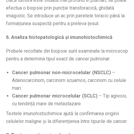
Dacă tumora este situată mai profund în plămân, se poate
efectua o biopsie prin puncție transtoracică, ghidată
imagistic. Se introduce un ac prin peretele toracic până la
formațiunea suspectă pentru a preleva țesut.
6. Analiza histopatologică și imunohistochimică
Probele recoltate din biopsie sunt examinate la microscop
pentru a determina tipul exact de cancer pulmonar:
Cancer pulmonar non-microcelular (NSCLC)
–
Adenocarcinom, carcinom scuamos, carcinom cu celule
mari.
Cancer pulmonar microcelular (SCLC)
– Tip agresiv,
cu tendință mare de metastazare.
Testele imunohistochimice ajută la confirmarea originii
celulelor maligne și la diferențierea între tipurile de cancer.