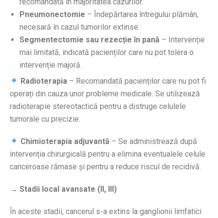
recomandată în majoritatea cazurilor.
Pneumonectomie
– Îndepărtarea întregului plămân,
necesară în cazul tumorilor extinse.
Segmentectomie sau rezecție în pană
– Intervenție
mai limitată, indicată pacienților care nu pot tolera o
intervenție majoră.
Radioterapia
– Recomandată pacienților care nu pot fi
operați din cauza unor probleme medicale. Se utilizează
radioterapie stereotactică pentru a distruge celulele
tumorale cu precizie.
Chimioterapia adjuvantă
– Se administrează după
intervenția chirurgicală pentru a elimina eventualele celule
canceroase rămase și pentru a reduce riscul de recidivă.
→ Stadii local avansate (II, III)
În aceste stadii, cancerul s-a extins la ganglionii limfatici