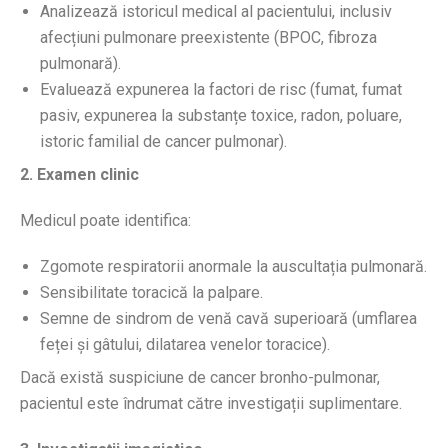
Analizează istoricul medical al pacientului, inclusiv
afecțiuni pulmonare preexistente (BPOC, fibroza
pulmonară).
Evaluează expunerea la factori de risc (fumat, fumat
pasiv, expunerea la substanțe toxice, radon, poluare,
istoric familial de cancer pulmonar).
2. Examen clinic
Medicul poate identifica:
Zgomote respiratorii anormale la auscultația pulmonară.
Sensibilitate toracică la palpare.
Semne de sindrom de venă cavă superioară (umflarea
feței și gâtului, dilatarea venelor toracice).
Dacă există suspiciune de cancer bronho-pulmonar,
pacientul este îndrumat către investigații suplimentare.