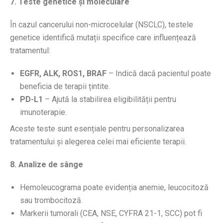
7. Teste genetice și moleculare
În cazul cancerului non-microcelular (NSCLC), testele
genetice identifică mutații specifice care influențează
tratamentul:
EGFR, ALK, ROS1, BRAF
– Indică dacă pacientul poate
beneficia de terapii țintite.
PD-L1
– Ajută la stabilirea eligibilității pentru
imunoterapie.
Aceste teste sunt esențiale pentru personalizarea
tratamentului și alegerea celei mai eficiente terapii.
8. Analize de sânge
Hemoleucograma poate evidenția anemie, leucocitoză
sau trombocitoză.
Markerii tumorali (CEA, NSE, CYFRA 21-1, SCC) pot fi