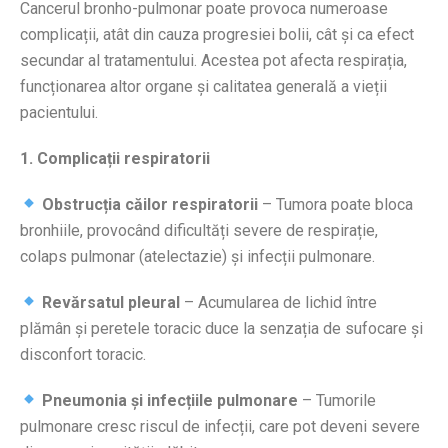
Cancerul bronho-pulmonar poate provoca numeroase
complicații, atât din cauza progresiei bolii, cât și ca efect
secundar al tratamentului. Acestea pot afecta respirația,
funcționarea altor organe și calitatea generală a vieții
pacientului.
1. Complicații respiratorii
Obstrucția căilor respiratorii
– Tumora poate bloca
bronhiile, provocând dificultăți severe de respirație,
colaps pulmonar (atelectazie) și infecții pulmonare.
Revărsatul pleural
– Acumularea de lichid între
plămân și peretele toracic duce la senzația de sufocare și
disconfort toracic.
Pneumonia și infecțiile pulmonare
– Tumorile
pulmonare cresc riscul de infecții, care pot deveni severe