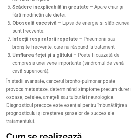
Scădere inexplicabilă în greutate
– Apare chiar și
fără modificări ale dietei.
Oboseală excesivă
– Lipsa de energie și slăbiciunea
sunt frecvente.
Infecții respiratorii repetate
– Pneumonii sau
bronșite frecvente, care nu răspund la tratament.
Umflarea feței și a gâtului
– Poate fi cauzată de
compresia unei vene importante (sindromul de venă
cavă superioară).
În stadii avansate, cancerul bronho-pulmonar poate
provoca metastaze, determinând simptome precum dureri
osoase, cefalee, amețeli sau tulburări neurologice.
Diagnosticul precoce este esențial pentru îmbunătățirea
prognosticului și creșterea șanselor de succes ale
tratamentului.
Cum se realizează