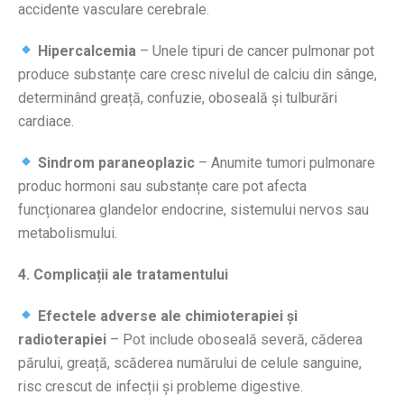
accidente vasculare cerebrale.
Hipercalcemia
– Unele tipuri de cancer pulmonar pot
produce substanțe care cresc nivelul de calciu din sânge,
determinând greață, confuzie, oboseală și tulburări
cardiace.
Sindrom paraneoplazic
– Anumite tumori pulmonare
produc hormoni sau substanțe care pot afecta
funcționarea glandelor endocrine, sistemului nervos sau
metabolismului.
4. Complicații ale tratamentului
Efectele adverse ale chimioterapiei și
radioterapiei
– Pot include oboseală severă, căderea
părului, greață, scăderea numărului de celule sanguine,
risc crescut de infecții și probleme digestive.