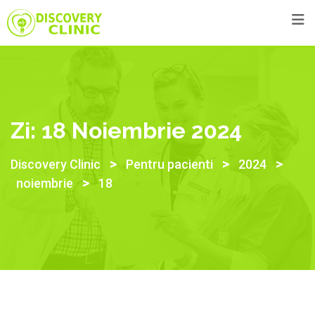
Skip
to
content
Zi:
18 Noiembrie 2024
>
>
>
Discovery Clinic
Pentru pacienti
2024
>
noiembrie
18