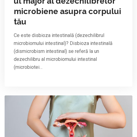
ul major al dezechilibrelor
microbiene asupra corpului
tău
Ce este disbioza intestinală (dezechilibrul
microbiomului intestinal)? Disbioza intestinală
(dismicrobism intestinal) se referă la un
dezechilibru al microbiomului intestinal
(microbiotei…