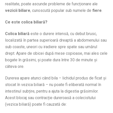
realitate, poate ascunde probleme de funcționare ale
vezicii biliare
, cunoscută popular sub numele de
fiere
.
Ce este colica biliară?
Colica biliară
este o durere intensă, cu debut brusc,
localizată în partea superioară dreaptă a abdomenului sau
sub coaste, uneori cu iradiere spre spate sau umărul
drept. Apare de obicei după mese copioase, mai ales cele
bogate în grăsimi, și poate dura între 30 de minute și
câteva ore.
Durerea apare atunci când bila – lichidul produs de ficat și
stocat în vezica biliară – nu poate fi eliberată normal în
intestinul subțire, pentru a ajuta la digestia grăsimilor.
Acest blocaj sau contracție dureroasă a colecistului
(vezica biliară) poate fi cauzată de: