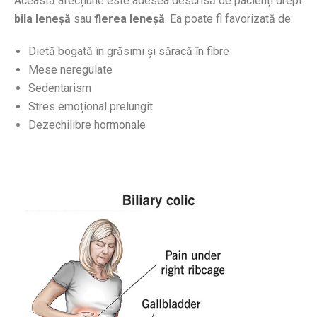
Această afecțiune este adesea descrisă de pacienți drept
bila leneșă
sau
fierea leneșă
. Ea poate fi favorizată de:
Dietă bogată în grăsimi și săracă în fibre
Mese neregulate
Sedentarism
Stres emoțional prelungit
Dezechilibre hormonale