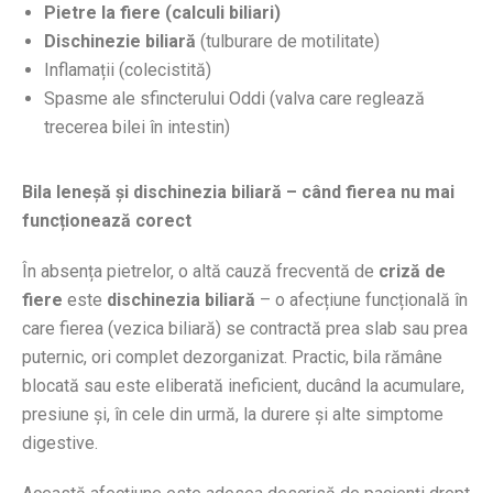
Pietre la fiere (calculi biliari)
Dischinezie biliară
(tulburare de motilitate)
Inflamații (colecistită)
Spasme ale sfincterului Oddi (valva care reglează
trecerea bilei în intestin)
Bila leneșă și dischinezia biliară – când fierea nu mai
funcționează corect
În absența pietrelor, o altă cauză frecventă de
criză de
fiere
este
dischinezia biliară
– o afecțiune funcțională în
care fierea (vezica biliară) se contractă prea slab sau prea
puternic, ori complet dezorganizat. Practic, bila rămâne
blocată sau este eliberată ineficient, ducând la acumulare,
presiune și, în cele din urmă, la durere și alte simptome
digestive.