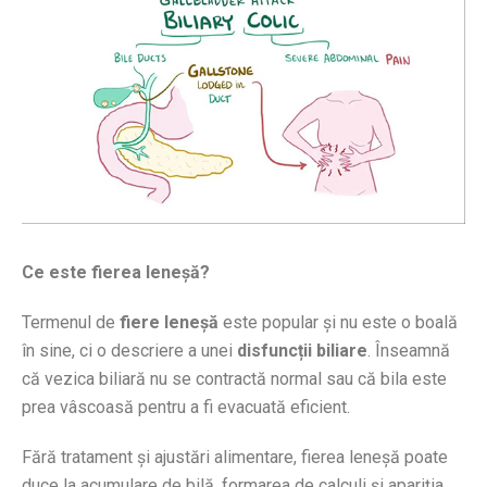
Ce este fierea leneșă?
Termenul de
fiere leneșă
este popular și nu este o boală
în sine, ci o descriere a unei
disfuncții biliare
. Înseamnă
că vezica biliară nu se contractă normal sau că bila este
prea vâscoasă pentru a fi evacuată eficient.
Fără tratament și ajustări alimentare, fierea leneșă poate
duce la acumulare de bilă, formarea de calculi și apariția