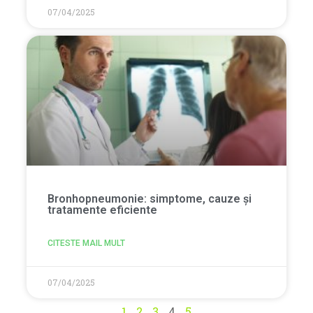
07/04/2025
Bronhopneumonie: simptome, cauze și
tratamente eficiente
CITESTE MAIL MULT
07/04/2025
1
2
3
4
5