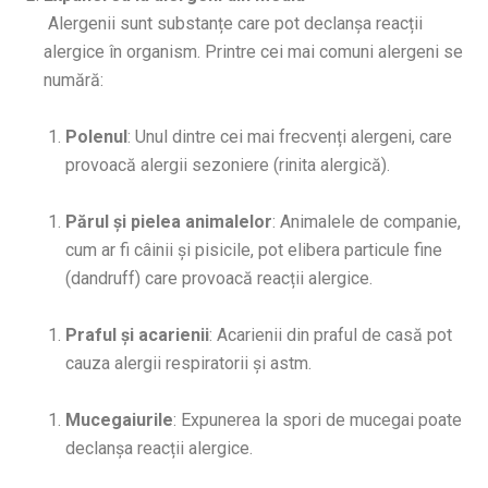
Alergenii sunt substanțe care pot declanșa reacții
alergice în organism. Printre cei mai comuni alergeni se
numără:
Polenul
: Unul dintre cei mai frecvenți alergeni, care
provoacă alergii sezoniere (rinita alergică).
Părul și pielea animalelor
: Animalele de companie,
cum ar fi câinii și pisicile, pot elibera particule fine
(dandruff) care provoacă reacții alergice.
Praful și acarienii
: Acarienii din praful de casă pot
cauza alergii respiratorii și astm.
Mucegaiurile
: Expunerea la spori de mucegai poate
declanșa reacții alergice.