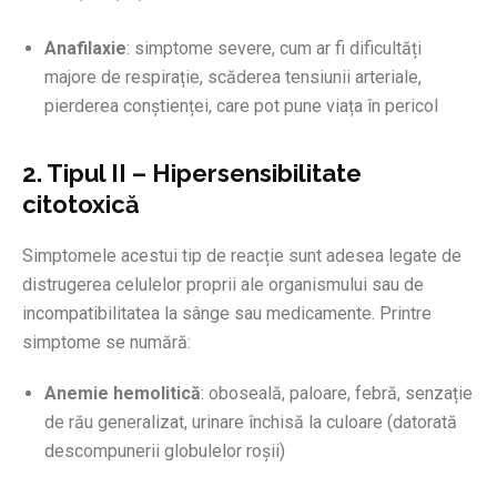
Anafilaxie
: simptome severe, cum ar fi dificultăți
majore de respirație, scăderea tensiunii arteriale,
pierderea conștienței, care pot pune viața în pericol
2. Tipul II – Hipersensibilitate
citotoxică
Simptomele acestui tip de reacție sunt adesea legate de
distrugerea celulelor proprii ale organismului sau de
incompatibilitatea la sânge sau medicamente. Printre
simptome se numără:
Anemie hemolitică
: oboseală, paloare, febră, senzație
de rău generalizat, urinare închisă la culoare (datorată
descompunerii globulelor roșii)