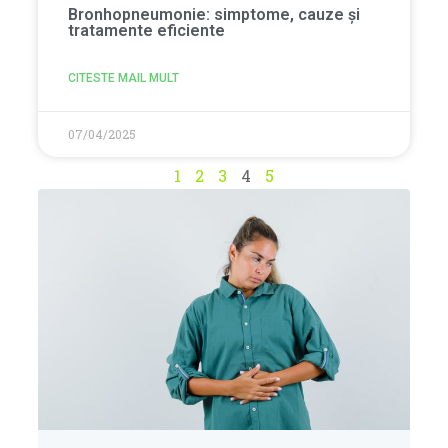
Bronhopneumonie: simptome, cauze și
tratamente eficiente
CITESTE MAIL MULT
07/04/2025
1
2
3
4
5