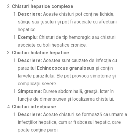
Chisturi hepatice complexe
Descriere:
Aceste chisturi pot conține lichide,
sânge sau țesuturi și pot fi asociate cu afecțiuni
hepatice.
Exemplu:
Chisturi de tip hemoragic sau chisturi
asociate cu boli hepatice cronice.
Chisturi hidatice hepatice
Descriere:
Acestea sunt cauzate de infecția cu
parazitul
Echinococcus granulosus
și conțin
larvele parazitului. Ele pot provoca simptome și
complicații severe.
Simptome:
Durere abdominală, greață, icter în
funcție de dimensiunea și localizarea chistului.
Chisturi infecțioase
Descriere:
Aceste chisturi se formează ca urmare a
infecțiilor hepatice, cum ar fi abcesul hepatic, care
poate conține puroi.