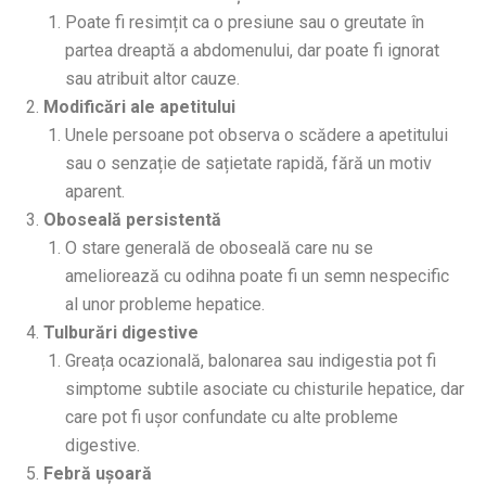
Poate fi resimțit ca o presiune sau o greutate în
partea dreaptă a abdomenului, dar poate fi ignorat
sau atribuit altor cauze.
Modificări ale apetitului
Unele persoane pot observa o scădere a apetitului
sau o senzație de sațietate rapidă, fără un motiv
aparent.
Oboseală persistentă
O stare generală de oboseală care nu se
ameliorează cu odihna poate fi un semn nespecific
al unor probleme hepatice.
Tulburări digestive
Greața ocazională, balonarea sau indigestia pot fi
simptome subtile asociate cu chisturile hepatice, dar
care pot fi ușor confundate cu alte probleme
digestive.
Febră ușoară