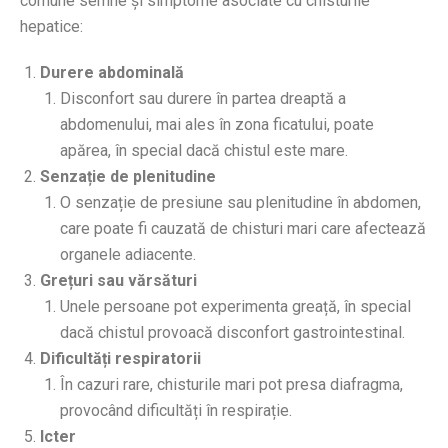
comune semne și simptome asociate cu chisturile
hepatice:
Durere abdominală
Disconfort sau durere în partea dreaptă a
abdomenului, mai ales în zona ficatului, poate
apărea, în special dacă chistul este mare.
Senzație de plenitudine
O senzație de presiune sau plenitudine în abdomen,
care poate fi cauzată de chisturi mari care afectează
organele adiacente.
Grețuri sau vărsături
Unele persoane pot experimenta greață, în special
dacă chistul provoacă disconfort gastrointestinal.
Dificultăți respiratorii
În cazuri rare, chisturile mari pot presa diafragma,
provocând dificultăți în respirație.
Icter