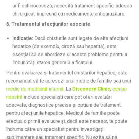
ar fi echinococoză, necesită tratament specific, adesea
chirurgical, împreună cu medicamente antiparazitare.
6. Tratamentul afecțiunilor asociate
Indicație:
Dacă chisturile sunt legate de alte afecțiuni
hepatice (de exemplu, ciroză sau hepatită), este
esențial să se abordeze și aceste probleme pentru a
îmbunătăți starea generală a ficatului.
Pentru evaluarea și tratamentul chisturilor hepatice, este
recomandat să te adresezi unui medic de familie sau unui
medic de medicină internă
. La
Discovery Clinic
,
echipa
noastră
include specialiști care pot oferi evaluări
adecvate, diagnostice precise și opțiuni de tratament
pentru afecțiunile hepatice. Medicul de familie poate
efectua o primă evaluare și, dacă este necesar, te poate
îndruma către un specialist pentru investigații
suplimentare sau tratament specific. Nu ezita să ne