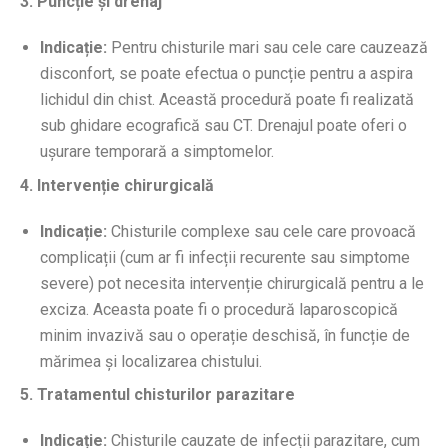
3. Puncție și drenaj
Indicație:
Pentru chisturile mari sau cele care cauzează
disconfort, se poate efectua o puncție pentru a aspira
lichidul din chist. Această procedură poate fi realizată
sub ghidare ecografică sau CT. Drenajul poate oferi o
ușurare temporară a simptomelor.
4. Intervenție chirurgicală
Indicație:
Chisturile complexe sau cele care provoacă
complicații (cum ar fi infecții recurente sau simptome
severe) pot necesita intervenție chirurgicală pentru a le
exciza. Aceasta poate fi o procedură laparoscopică
minim invazivă sau o operație deschisă, în funcție de
mărimea și localizarea chistului.
5. Tratamentul chisturilor parazitare
Indicație:
Chisturile cauzate de infecții parazitare, cum