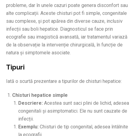
probleme, dar în unele cazuri poate genera disconfort sau
alte complicații. Aceste chisturi pot fi simple, congenitale
sau complexe, și pot apărea din diverse cauze, inclusiv
infecții sau boli hepatice. Diagnosticul se face prin
ecografie sau imagistică avansată, iar tratamentul variază
de la observație la intervenție chirurgicală, în funcție de
natura și simptomele asociate.
Tipuri
Iată o scurtă prezentare a tipurilor de chisturi hepatice:
Chisturi hepatice simple
Descriere:
Acestea sunt saci plini de lichid, adesea
congenitali și asimptomatici. Ele nu sunt cauzate de
infecții.
Exemplu:
Chisturi de tip congenital, adesea întâlnite
la ecografii.