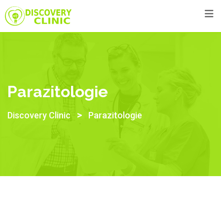
Skip
to
content
Parazitologie
>
Discovery Clinic
Parazitologie