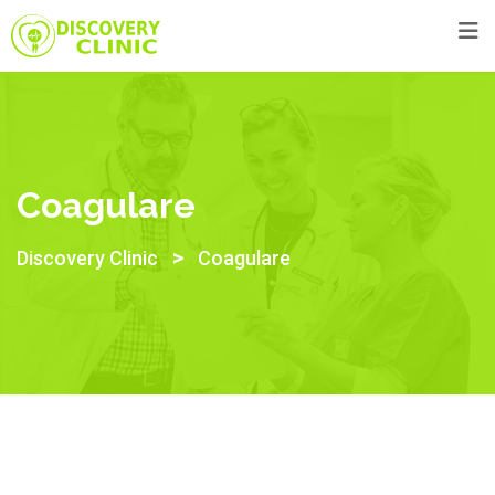
Skip
to
content
Coagulare
>
Discovery Clinic
Coagulare