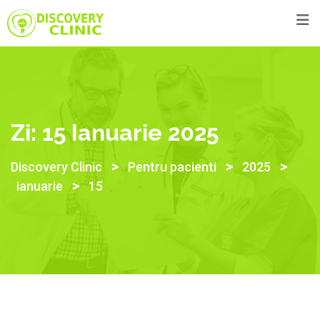
Skip
to
content
Zi:
15 Ianuarie 2025
>
>
>
Discovery Clinic
Pentru pacienti
2025
>
ianuarie
15