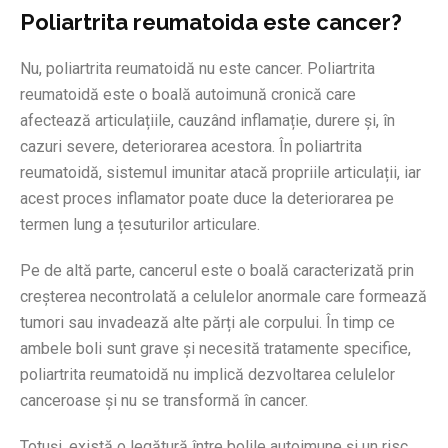
Poliartrita reumatoida este cancer?
Nu, poliartrita reumatoidă nu este cancer. Poliartrita
reumatoidă este o boală autoimună cronică care
afectează articulațiile, cauzând inflamație, durere și, în
cazuri severe, deteriorarea acestora. În poliartrita
reumatoidă, sistemul imunitar atacă propriile articulații, iar
acest proces inflamator poate duce la deteriorarea pe
termen lung a țesuturilor articulare.
Pe de altă parte, cancerul este o boală caracterizată prin
creșterea necontrolată a celulelor anormale care formează
tumori sau invadează alte părți ale corpului. În timp ce
ambele boli sunt grave și necesită tratamente specifice,
poliartrita reumatoidă nu implică dezvoltarea celulelor
canceroase și nu se transformă în cancer.
Totuși, există o legătură între bolile autoimune și un risc