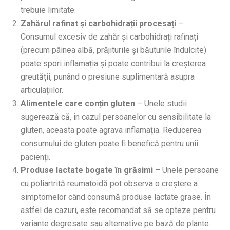
trebuie limitate.
Zahărul rafinat și carbohidrații procesați
–
Consumul excesiv de zahăr și carbohidrați rafinați
(precum pâinea albă, prăjiturile și băuturile îndulcite)
poate spori inflamația și poate contribui la creșterea
greutății, punând o presiune suplimentară asupra
articulațiilor.
Alimentele care conțin gluten
– Unele studii
sugerează că, în cazul persoanelor cu sensibilitate la
gluten, aceasta poate agrava inflamația. Reducerea
consumului de gluten poate fi benefică pentru unii
pacienți.
Produse lactate bogate în grăsimi
– Unele persoane
cu poliartrită reumatoidă pot observa o creștere a
simptomelor când consumă produse lactate grase. În
astfel de cazuri, este recomandat să se opteze pentru
variante degresate sau alternative pe bază de plante.