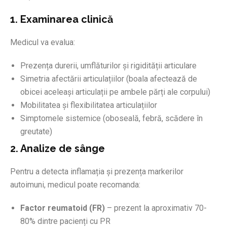
1. Examinarea clinică
Medicul va evalua:
Prezența durerii, umflăturilor și rigidității articulare
Simetria afectării articulațiilor (boala afectează de
obicei aceleași articulații pe ambele părți ale corpului)
Mobilitatea și flexibilitatea articulațiilor
Simptomele sistemice (oboseală, febră, scădere în
greutate)
2. Analize de sânge
Pentru a detecta inflamația și prezența markerilor
autoimuni, medicul poate recomanda:
Factor reumatoid (FR)
– prezent la aproximativ 70-
80% dintre pacienți cu PR