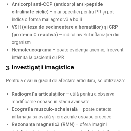
Anticorpi anti-CCP (anticorpi anti-peptide
citrulinate ciclic)
– mai specifici pentru PR și pot
indica o formă mai agresivă a bolii
VSH (viteza de sedimentare a hematiilor) și CRP
(proteina C reactivă)
– indică nivelul inflamației din
organism
Hemoleucograma
– poate evidenția anemie, frecvent
întâlnită la pacienții cu PR
3. Investigații imagistice
Pentru a evalua gradul de afectare articulară, se utilizează:
Radiografia articulațiilor
– utilă pentru a observa
modificările osoase în stadii avansate
Ecografia musculo-scheletală
– poate detecta
inflamația sinovială și eroziunile osoase precoce
Rezonanța magnetică (RMN)
– oferă imagini