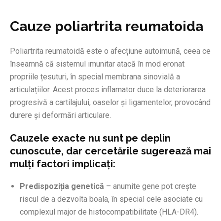
Cauze poliartrita reumatoida
Poliartrita reumatoidă este o afecțiune autoimună, ceea ce
înseamnă că sistemul imunitar atacă în mod eronat
propriile țesuturi, în special membrana sinovială a
articulațiilor. Acest proces inflamator duce la deteriorarea
progresivă a cartilajului, oaselor și ligamentelor, provocând
durere și deformări articulare.
Cauzele exacte nu sunt pe deplin
cunoscute, dar cercetările sugerează mai
mulți factori implicați:
Predispoziția genetică
– anumite gene pot crește
riscul de a dezvolta boala, în special cele asociate cu
complexul major de histocompatibilitate (HLA-DR4).