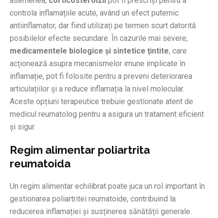
asemenea,
corticosteroizii
pot fi prescriși pentru a
controla inflamațiile acute, având un efect puternic
antiinflamator, dar fiind utilizați pe termen scurt datorită
posibilelor efecte secundare. În cazurile mai severe,
medicamentele biologice și sintetice țintite
, care
acționează asupra mecanismelor imune implicate în
inflamație, pot fi folosite pentru a preveni deteriorarea
articulațiilor și a reduce inflamația la nivel molecular.
Aceste opțiuni terapeutice trebuie gestionate atent de
medicul reumatolog pentru a asigura un tratament eficient
și sigur.
Regim alimentar poliartrita
reumatoida
Un regim alimentar echilibrat poate juca un rol important în
gestionarea poliartritei reumatoide, contribuind la
reducerea inflamației și susținerea sănătății generale.