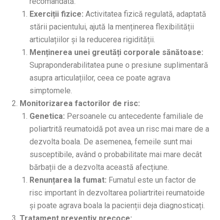
recomandată.
Exerciții fizice:
Activitatea fizică regulată, adaptată
stării pacientului, ajută la menținerea flexibilității
articulațiilor și la reducerea rigidității.
Menținerea unei greutăți corporale sănătoase:
Supraponderabilitatea pune o presiune suplimentară
asupra articulațiilor, ceea ce poate agrava
simptomele.
Monitorizarea factorilor de risc:
Genetica:
Persoanele cu antecedente familiale de
poliartrită reumatoidă pot avea un risc mai mare de a
dezvolta boala. De asemenea, femeile sunt mai
susceptibile, având o probabilitate mai mare decât
bărbații de a dezvolta această afecțiune.
Renunțarea la fumat:
Fumatul este un factor de
risc important în dezvoltarea poliartritei reumatoide
și poate agrava boala la pacienții deja diagnosticați.
Tratament preventiv precoce: