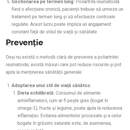
Gestionarea pe termen lung:
Poliartrita reumatoidă
fiind o afecțiune cronică, pacienții trebuie să urmeze un
tratament pe termen lung și să efectueze controale
regulate. Acest lucru poate implica un angajament
constant față de stilul de viață și sănătate.
Prevenție
Deși nu există o metodă clară de prevenire a poliartritei
reumatoide, există măsuri care pot reduce riscurile și pot
ajuta la menținerea sănătății generale:
Adoptarea unui stil de viață sănătos:
Dieta echilibrată:
Consumul de alimente
antiinflamatorii, cum ar fi pește gras (bogat în
omega-3), fructe și legume, poate ajuta la reducerea
inflamației. Evitarea alimentelor procesate și a celor
bogate în grăsimi saturate este, de asemenea,