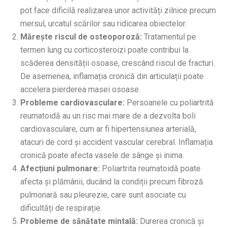
pot face dificilă realizarea unor activități zilnice precum
mersul, urcatul scărilor sau ridicarea obiectelor.
Mărește riscul de osteoporoză:
Tratamentul pe
termen lung cu corticosteroizi poate contribui la
scăderea densității osoase, crescând riscul de fracturi.
De asemenea, inflamația cronică din articulații poate
accelera pierderea masei osoase.
Probleme cardiovasculare:
Persoanele cu poliartrită
reumatoidă au un risc mai mare de a dezvolta boli
cardiovasculare, cum ar fi hipertensiunea arterială,
atacuri de cord și accident vascular cerebral. Inflamația
cronică poate afecta vasele de sânge și inima.
Afecțiuni pulmonare:
Poliartrita reumatoidă poate
afecta și plămânii, ducând la condiții precum fibroză
pulmonară sau pleurezie, care sunt asociate cu
dificultăți de respirație.
Probleme de sănătate mintală:
Durerea cronică și