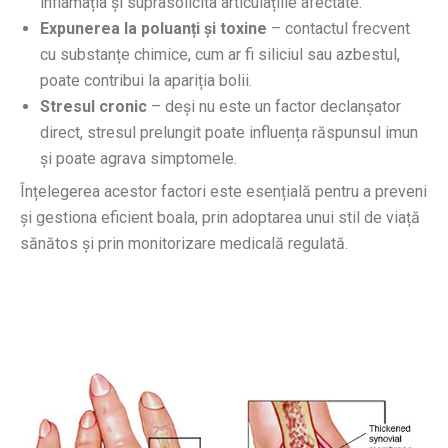
inflamația și suprasolicita articulațiile afectate.
Expunerea la poluanți și toxine
– contactul frecvent
cu substanțe chimice, cum ar fi siliciul sau azbestul,
poate contribui la apariția bolii.
Stresul cronic
– deși nu este un factor declanșator
direct, stresul prelungit poate influența răspunsul imun
și poate agrava simptomele.
Înțelegerea acestor factori este esențială pentru a preveni
și gestiona eficient boala, prin adoptarea unui stil de viață
sănătos și prin monitorizare medicală regulată.