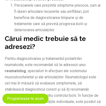
Persoanele care prezintă simptome precoce, cum ar
fi dureri articulare recurente sau umflături, pot
beneficia de diagnosticarea timpurie și de
tratamente care să prevină progresia bolii și
deteriorarea articulațiilor.
Cărui medic trebuie să te
adresezi?
Pentru diagnosticarea și tratamentul poliartritei
reumatoide, este recomandat să te adresezi unui
reumatolog
, specialist în afecțiuni ale sistemului
musculoscheletal și ale articulațiilor. Reumatologul este
cel mai în măsură să evalueze simptomele, să
stabilească diagnosticul corect și să îți recomande
tratamentele adecvate pentru controlul bolii. În funcție de
Programeaza-te acum
evoluția bolii și de necesitățile individuale, este posibil să