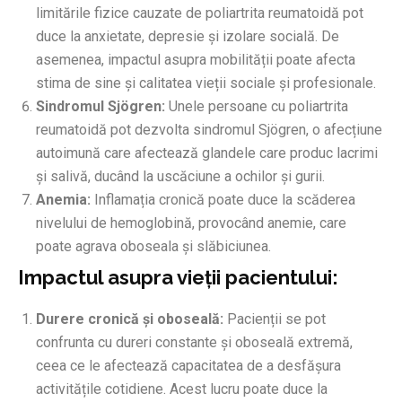
limitările fizice cauzate de poliartrita reumatoidă pot
duce la anxietate, depresie și izolare socială. De
asemenea, impactul asupra mobilității poate afecta
stima de sine și calitatea vieții sociale și profesionale.
Sindromul Sjögren:
Unele persoane cu poliartrita
reumatoidă pot dezvolta sindromul Sjögren, o afecțiune
autoimună care afectează glandele care produc lacrimi
și salivă, ducând la uscăciune a ochilor și gurii.
Anemia:
Inflamația cronică poate duce la scăderea
nivelului de hemoglobină, provocând anemie, care
poate agrava oboseala și slăbiciunea.
Impactul asupra vieții pacientului:
Durere cronică și oboseală:
Pacienții se pot
confrunta cu dureri constante și oboseală extremă,
ceea ce le afectează capacitatea de a desfășura
activitățile cotidiene. Acest lucru poate duce la