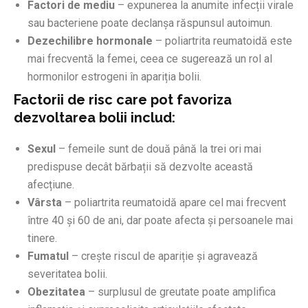
Factori de mediu
– expunerea la anumite infecții virale
sau bacteriene poate declanșa răspunsul autoimun.
Dezechilibre hormonale
– poliartrita reumatoidă este
mai frecventă la femei, ceea ce sugerează un rol al
hormonilor estrogeni în apariția bolii.
Factorii de risc care pot favoriza
dezvoltarea bolii includ:
Sexul
– femeile sunt de două până la trei ori mai
predispuse decât bărbații să dezvolte această
afecțiune.
Vârsta
– poliartrita reumatoidă apare cel mai frecvent
între 40 și 60 de ani, dar poate afecta și persoanele mai
tinere.
Fumatul
– crește riscul de apariție și agravează
severitatea bolii.
Obezitatea
– surplusul de greutate poate amplifica