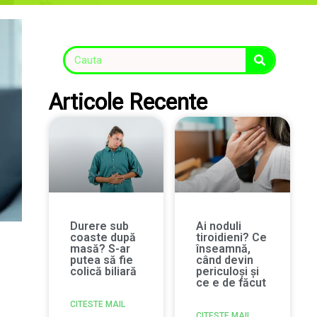
Articole Recente
Durere sub
Ai noduli
coaste după
tiroidieni? Ce
masă? S-ar
înseamnă,
putea să fie
când devin
colică biliară
periculoși și
ce e de făcut
CITESTE MAIL
CITESTE MAIL