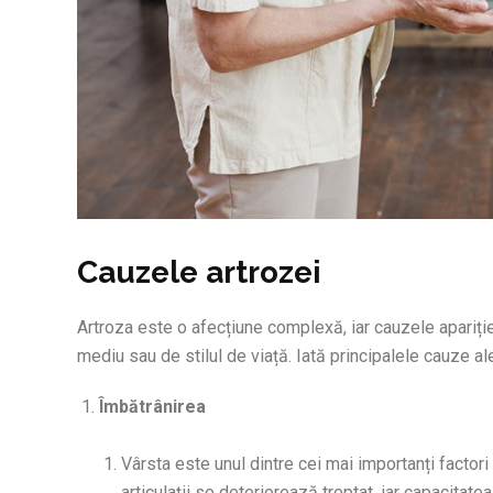
Cauzele artrozei
Artroza este o afecțiune complexă, iar cauzele apariției
mediu sau de stilul de viață. Iată principalele cauze ale
Îmbătrânirea
Vârsta este unul dintre cei mai importanți factori
articulații se deteriorează treptat, iar capacitate