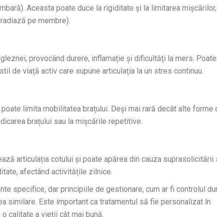
bară). Aceasta poate duce la rigiditate și la limitarea mișcărilor,
e iradiază pe membre).
a gleznei, provocând durere, inflamație și dificultăți la mers. Poate
til de viață activ care supune articulația la un stres continuu.
 poate limita mobilitatea brațului. Deși mai rară decât alte forme
dicarea brațului sau la mișcările repetitive.
ză articulația cotului și poate apărea din cauza suprasolicitării
itate, afectând activitățile zilnice.
 specifice, dar principiile de gestionare, cum ar fi controlul dur
esea similare. Este important ca tratamentul să fie personalizat în
 o calitate a vieții cât mai bună.