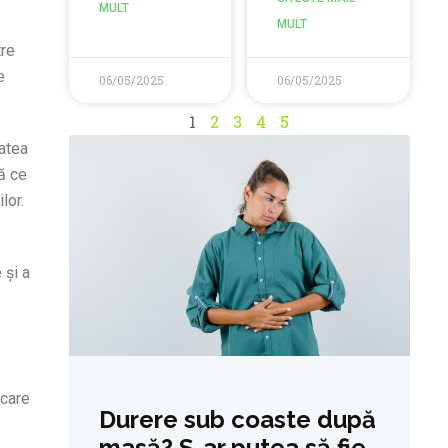
MULT
MULT
tre
e
06/05/2025
06/05/2025
1
2
3
4
5
tatea
ă ce
lor.
 și a
ecare
Durere sub coaste după
masă? S-ar putea să fie