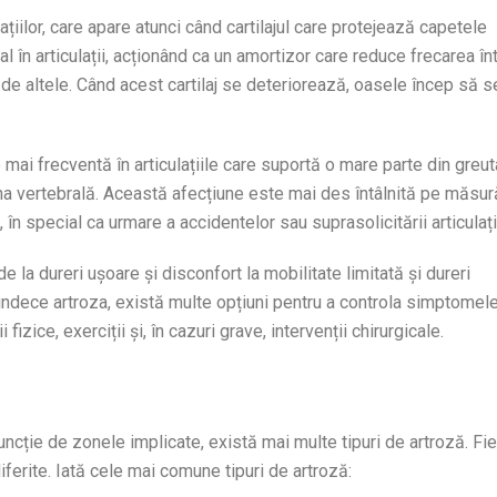
țiilor, care apare atunci când cartilajul care protejează capetele
al în articulații, acționând ca un amortizor care reduce frecarea în
de altele. Când acest cartilaj se deteriorează, oasele încep să s
e mai frecventă în articulațiile care suportă o mare parte din greu
loana vertebrală. Această afecțiune este mai des întâlnită pe măsur
în special ca urmare a accidentelor sau suprasolicitării articulații
 la dureri ușoare și disconfort la mobilitate limitată și dureri
ndece artroza, există multe opțiuni pentru a controla simptomele
fizice, exerciții și, în cazuri grave, intervenții chirurgicale.
n funcție de zonele implicate, există mai multe tipuri de artroză. Fi
iferite. Iată cele mai comune tipuri de artroză: