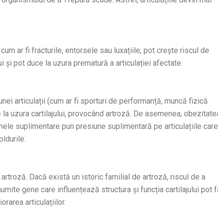
, cum ar fi fracturile, entorsele sau luxațiile, pot crește riscul de
ui și pot duce la uzura prematură a articulației afectate.
unei articulații (cum ar fi sporturi de performanță, muncă fizică
 la uzura cartilajului, provocând artroză. De asemenea, obezitate
mele suplimentare pun presiune suplimentară pe articulațiile care
oldurile.
rtroză. Dacă există un istoric familial de artroză, riscul de a
mite gene care influențează structura și funcția cartilajului pot 
rarea articulațiilor.