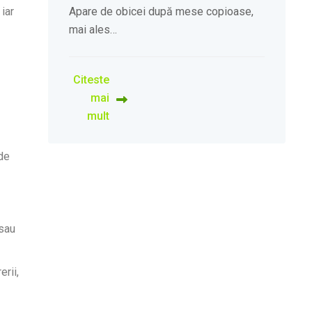
 iar
Apare de obicei după mese copioase,
mai ales…
Citeste
mai
mult
 de
 sau
erii,