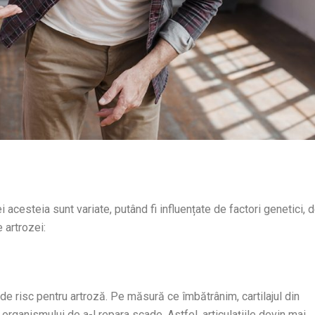
 acesteia sunt variate, putând fi influențate de factori genetici, 
 artrozei:
 de risc pentru artroză. Pe măsură ce îmbătrânim, cartilajul din
a organismului de a-l repara scade. Astfel, articulațiile devin mai