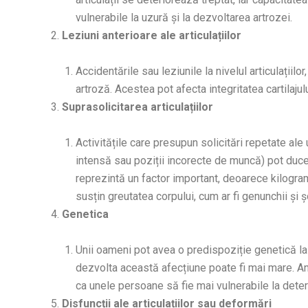
vulnerabile la uzură și la dezvoltarea artrozei.
Leziuni anterioare ale articulațiilor
Accidentările sau leziunile la nivelul articulațiilor
artroză. Acestea pot afecta integritatea cartilajul
Suprasolicitarea articulațiilor
Activitățile care presupun solicitări repetate ale 
intensă sau poziții incorecte de muncă) pot duce
reprezintă un factor important, deoarece kilogra
susțin greutatea corpului, cum ar fi genunchii și ș
Genetica
Unii oameni pot avea o predispoziție genetică la a
dezvolta această afecțiune poate fi mai mare. Anu
ca unele persoane să fie mai vulnerabile la deterio
Disfuncții ale articulațiilor sau deformări