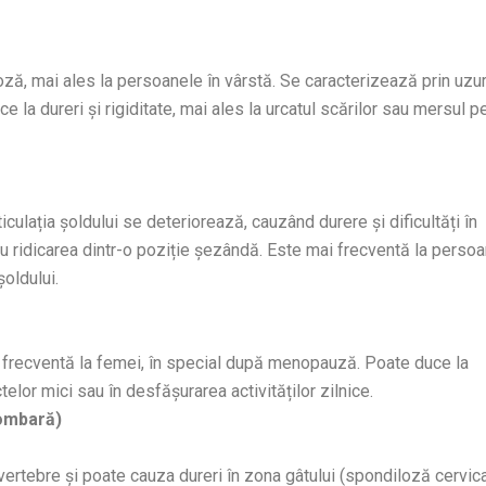
oză, mai ales la persoanele în vârstă. Se caracterizează prin uzu
uce la dureri și rigiditate, mai ales la urcatul scărilor sau mersul p
ticulația șoldului se deteriorează, cauzând durere și dificultăți în
au ridicarea dintr-o poziție șezândă. Este mai frecventă la perso
șoldului.
e frecventă la femei, în special după menopauză. Poate duce la
ctelor mici sau în desfășurarea activităților zilnice.
lombară)
 vertebre și poate cauza dureri în zona gâtului (spondiloză cervic