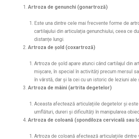
Artroza de genunchi (gonartroză)
Este una dintre cele mai frecvente forme de artr
cartilajului din articulația genunchiului, ceea ce d
distanțe lungi.
Artroza de șold (coxartroză)
Artroza de șold apare atunci când cartilajul din ar
mișcare, în special în activități precum mersul s
în vârstă, dar și la cei cu un istoric de leziuni ale 
Artroza de mâini (artrita degetelor)
Aceasta afectează articulațiile degetelor și est
umflături, dureri și dificultăți în manipularea obie
Artroza de coloană (spondiloza cervicală sau 
Artroza de coloană afectează articulațiile dintre