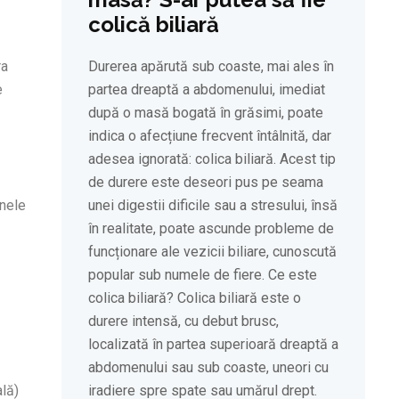
colică biliară
ra
Durerea apărută sub coaste, mai ales în
e
partea dreaptă a abdomenului, imediat
după o masă bogată în grăsimi, poate
indica o afecțiune frecvent întâlnită, dar
adesea ignorată: colica biliară. Acest tip
de durere este deseori pus pe seama
anele
unei digestii dificile sau a stresului, însă
în realitate, poate ascunde probleme de
funcționare ale vezicii biliare, cunoscută
popular sub numele de fiere. Ce este
colica biliară? Colica biliară este o
durere intensă, cu debut brusc,
localizată în partea superioară dreaptă a
abdomenului sau sub coaste, uneori cu
ală)
iradiere spre spate sau umărul drept.