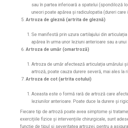
sau în partea inferioară a spatelui (spondiloză lom
uneori poate apărea și radiculopatia (dureri car
Artroza de gleznă (artrita de gleznă)
Se manifestă prin uzura cartilajului din articulați
apărea în urma unor leziuni anterioare sau a unui s
Artroza de umăr (omartroză)
Artroza de umăr afectează articulația umărului și
artroză, poate cauza durere severă, mai ales la ri
Artroza de cot (artrita cotului)
Aceasta este o formă rară de artroză care afectea
leziunilor anterioare. Poate duce la durere și rigid
Fiecare tip de artroză poate avea simptome și tratamente
exercițiile fizice și intervențiile chirurgicale, sunt ad
funcție de tipul și severitatea artrozei, pentru a asigura