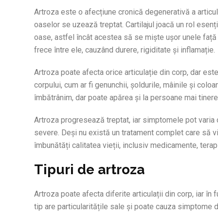
Artroza este o afecțiune cronică degenerativă a articula
oaselor se uzează treptat. Cartilajul joacă un rol esenți
oase, astfel încât acestea să se miște ușor unele față 
frece între ele, cauzând durere, rigiditate și inflamație.
Artroza poate afecta orice articulație din corp, dar est
corpului, cum ar fi genunchii, șoldurile, mâinile și co
îmbătrânim, dar poate apărea și la persoane mai tinere, 
Artroza progresează treptat, iar simptomele pot varia de
severe. Deși nu există un tratament complet care să vi
îmbunătăți calitatea vieții, inclusiv medicamente, terapii 
Tipuri de artroza
Artroza poate afecta diferite articulații din corp, iar î
tip are particularitățile sale și poate cauza simptome d