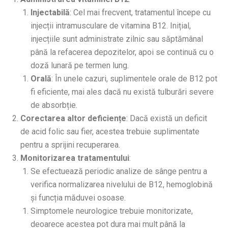
Injectabilă
: Cel mai frecvent, tratamentul începe cu
injecții intramusculare de vitamina B12. Inițial,
injecțiile sunt administrate zilnic sau săptămânal
până la refacerea depozitelor, apoi se continuă cu o
doză lunară pe termen lung.
Orală
: În unele cazuri, suplimentele orale de B12 pot
fi eficiente, mai ales dacă nu există tulburări severe
de absorbție.
Corectarea altor deficiențe
: Dacă există un deficit
de acid folic sau fier, acestea trebuie suplimentate
pentru a sprijini recuperarea.
Monitorizarea tratamentului
:
Se efectuează periodic analize de sânge pentru a
verifica normalizarea nivelului de B12, hemoglobină
și funcția măduvei osoase.
Simptomele neurologice trebuie monitorizate,
deoarece acestea pot dura mai mult până la