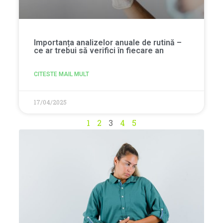
Importanța analizelor anuale de rutină –
ce ar trebui să verifici în fiecare an
CITESTE MAIL MULT
17/04/2025
1
2
3
4
5