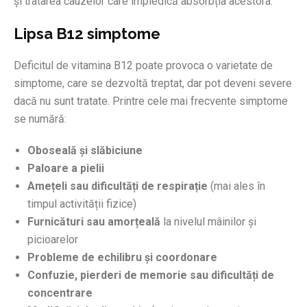
și tratarea cauzelor care împiedică absorbția acestora.
Lipsa B12 simptome
Deficitul de vitamina B12 poate provoca o varietate de
simptome, care se dezvoltă treptat, dar pot deveni severe
dacă nu sunt tratate. Printre cele mai frecvente simptome
se numără:
Oboseală și slăbiciune
Paloare a pielii
Amețeli sau dificultăți de respirație
(mai ales în
timpul activității fizice)
Furnicături sau amorțeală
la nivelul mâinilor și
picioarelor
Probleme de echilibru și coordonare
Confuzie, pierderi de memorie sau dificultăți de
concentrare