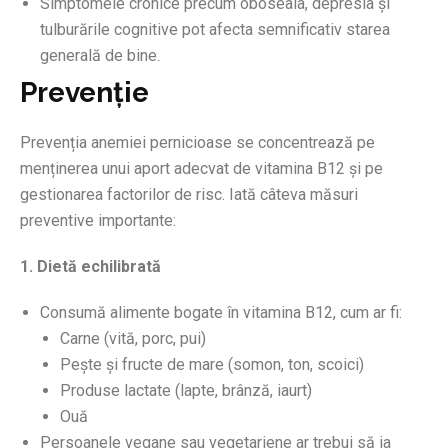
Simptomele cronice precum oboseala, depresia și
tulburările cognitive pot afecta semnificativ starea
generală de bine.
Prevenție
Prevenția anemiei pernicioase se concentrează pe
menținerea unui aport adecvat de vitamina B12 și pe
gestionarea factorilor de risc. Iată câteva măsuri
preventive importante:
1. Dietă echilibrată
Consumă alimente bogate în vitamina B12, cum ar fi:
Carne (vită, porc, pui)
Pește și fructe de mare (somon, ton, scoici)
Produse lactate (lapte, brânză, iaurt)
Ouă
Persoanele vegane sau vegetariene ar trebui să ia