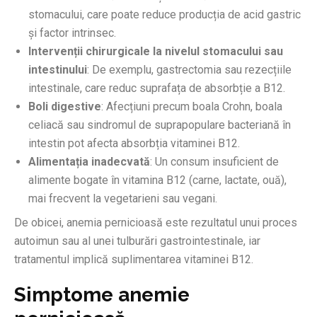
stomacului, care poate reduce producția de acid gastric
și factor intrinsec.
Intervenții chirurgicale la nivelul stomacului sau
intestinului
: De exemplu, gastrectomia sau rezecțiile
intestinale, care reduc suprafața de absorbție a B12.
Boli digestive
: Afecțiuni precum boala Crohn, boala
celiacă sau sindromul de suprapopulare bacteriană în
intestin pot afecta absorbția vitaminei B12.
Alimentația inadecvată
: Un consum insuficient de
alimente bogate în vitamina B12 (carne, lactate, ouă),
mai frecvent la vegetarieni sau vegani.
De obicei, anemia pernicioasă este rezultatul unui proces
autoimun sau al unei tulburări gastrointestinale, iar
tratamentul implică suplimentarea vitaminei B12.
Simptome anemie