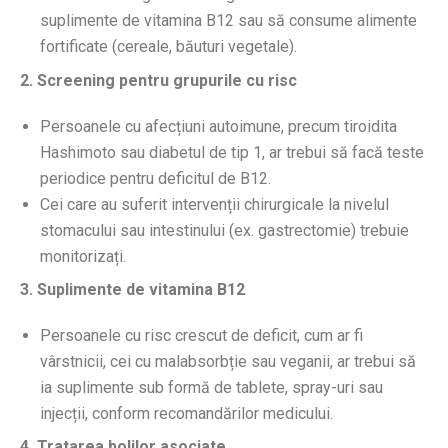
suplimente de vitamina B12 sau să consume alimente
fortificate (cereale, băuturi vegetale).
2. Screening pentru grupurile cu risc
Persoanele cu afecțiuni autoimune, precum tiroidita
Hashimoto sau diabetul de tip 1, ar trebui să facă teste
periodice pentru deficitul de B12.
Cei care au suferit intervenții chirurgicale la nivelul
stomacului sau intestinului (ex. gastrectomie) trebuie
monitorizați.
3. Suplimente de vitamina B12
Persoanele cu risc crescut de deficit, cum ar fi
vârstnicii, cei cu malabsorbție sau veganii, ar trebui să
ia suplimente sub formă de tablete, spray-uri sau
injecții, conform recomandărilor medicului.
4. Tratarea bolilor asociate