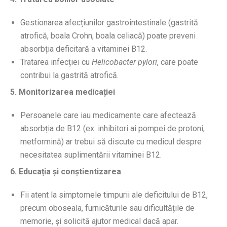
Gestionarea afecțiunilor gastrointestinale (gastrită
atrofică, boala Crohn, boala celiacă) poate preveni
absorbția deficitară a vitaminei B12.
Tratarea infecției cu
Helicobacter pylori
, care poate
contribui la gastrită atrofică.
5. Monitorizarea medicației
Persoanele care iau medicamente care afectează
absorbția de B12 (ex. inhibitori ai pompei de protoni,
metformină) ar trebui să discute cu medicul despre
necesitatea suplimentării vitaminei B12.
6. Educația și conștientizarea
Fii atent la simptomele timpurii ale deficitului de B12,
precum oboseala, furnicăturile sau dificultățile de
memorie, și solicită ajutor medical dacă apar.