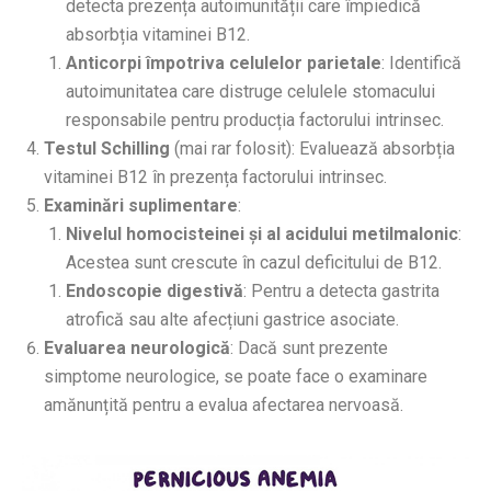
detecta prezența autoimunității care împiedică
absorbția vitaminei B12.
Anticorpi împotriva celulelor parietale
: Identifică
autoimunitatea care distruge celulele stomacului
responsabile pentru producția factorului intrinsec.
Testul Schilling
(mai rar folosit): Evaluează absorbția
vitaminei B12 în prezența factorului intrinsec.
Examinări suplimentare
:
Nivelul homocisteinei și al acidului metilmalonic
:
Acestea sunt crescute în cazul deficitului de B12.
Endoscopie digestivă
: Pentru a detecta gastrita
atrofică sau alte afecțiuni gastrice asociate.
Evaluarea neurologică
: Dacă sunt prezente
simptome neurologice, se poate face o examinare
amănunțită pentru a evalua afectarea nervoasă.