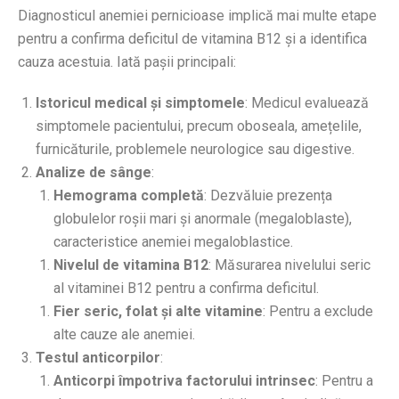
Diagnosticul anemiei pernicioase implică mai multe etape
pentru a confirma deficitul de vitamina B12 și a identifica
cauza acestuia. Iată pașii principali:
Istoricul medical și simptomele
: Medicul evaluează
simptomele pacientului, precum oboseala, amețelile,
furnicăturile, problemele neurologice sau digestive.
Analize de sânge
:
Hemograma completă
: Dezvăluie prezența
globulelor roșii mari și anormale (megaloblaste),
caracteristice anemiei megaloblastice.
Nivelul de vitamina B12
: Măsurarea nivelului seric
al vitaminei B12 pentru a confirma deficitul.
Fier seric, folat și alte vitamine
: Pentru a exclude
alte cauze ale anemiei.
Testul anticorpilor
:
Anticorpi împotriva factorului intrinsec
: Pentru a