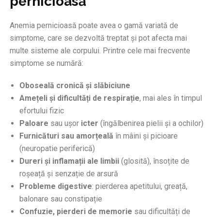
pernicioasă
Anemia pernicioasă poate avea o gamă variată de
simptome, care se dezvoltă treptat și pot afecta mai
multe sisteme ale corpului. Printre cele mai frecvente
simptome se numără:
Oboseală cronică și slăbiciune
Amețeli și dificultăți de respirație
, mai ales în timpul
efortului fizic
Paloare
sau ușor
icter
(îngălbenirea pielii și a ochilor)
Furnicături sau amorțeală
în mâini și picioare
(neuropatie periferică)
Dureri și inflamații ale limbii
(glosită), însoțite de
roșeață și senzație de arsură
Probleme digestive
: pierderea apetitului, greață,
balonare sau constipație
Confuzie, pierderi de memorie
sau dificultăți de