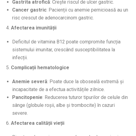
Gastrita atrofică
: Crește riscul de ulcer gastric.
Cancer gastric
: Pacienții cu anemie pernicioasă au un
risc crescut de adenocarcinom gastric.
4.
Afectarea imunității
Deficitul de vitamina B12 poate compromite funcția
sistemului imunitar, crescând susceptibilitatea la
infecții.
5.
Complicații hematologice
Anemie severă
: Poate duce la oboseală extremă și
incapacitate de a efectua activitățile zilnice.
Pancitopenie
: Reducerea tuturor tipurilor de celule din
sânge (globule roșii, albe și trombocite) în cazuri
severe.
6.
Afectarea calității vieții