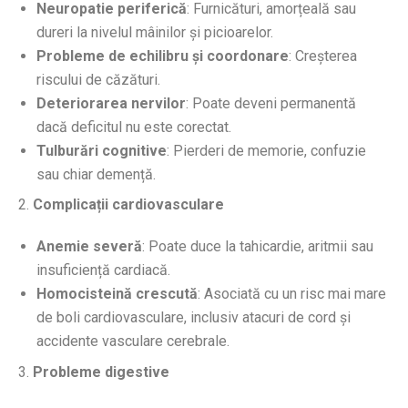
Neuropatie periferică
: Furnicături, amorțeală sau
dureri la nivelul mâinilor și picioarelor.
Probleme de echilibru și coordonare
: Creșterea
riscului de căzături.
Deteriorarea nervilor
: Poate deveni permanentă
dacă deficitul nu este corectat.
Tulburări cognitive
: Pierderi de memorie, confuzie
sau chiar demență.
2.
Complicații cardiovasculare
Anemie severă
: Poate duce la tahicardie, aritmii sau
insuficiență cardiacă.
Homocisteină crescută
: Asociată cu un risc mai mare
de boli cardiovasculare, inclusiv atacuri de cord și
accidente vasculare cerebrale.
3.
Probleme digestive